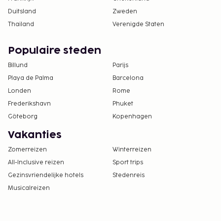
Duitsland
Zweden
Thailand
Verenigde Staten
Populaire steden
Billund
Parijs
Playa de Palma
Barcelona
Londen
Rome
Frederikshavn
Phuket
Göteborg
Kopenhagen
Vakanties
Zomerreizen
Winterreizen
All-Inclusive reizen
Sport trips
Gezinsvriendelijke hotels
Stedenreis
Musicalreizen