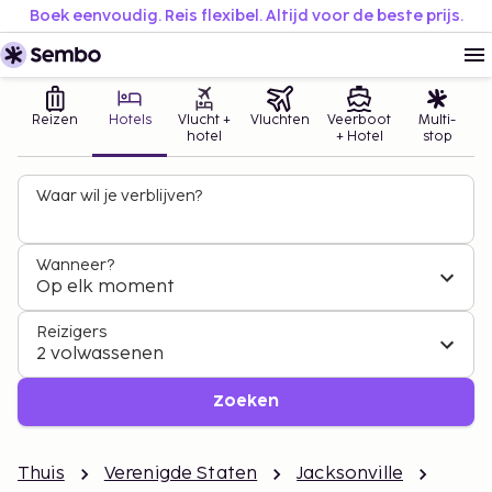
Boek eenvoudig. Reis flexibel. Altijd voor de beste prijs.
Reizen
Hotels
Vlucht +
Vluchten
Veerboot
Multi-
hotel
+ Hotel
stop
Waar wil je verblijven?
Wanneer?
Op elk moment
Reizigers
2 volwassenen
Zoeken
Thuis
Verenigde Staten
Jacksonville