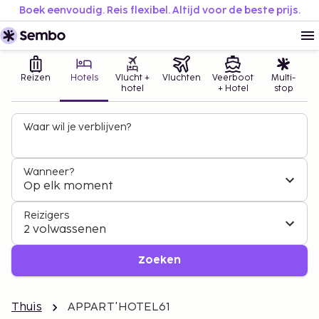
Boek eenvoudig. Reis flexibel. Altijd voor de beste prijs.
Reizen
Hotels
Vlucht +
Vluchten
Veerboot
Multi-
hotel
+ Hotel
stop
Waar wil je verblijven?
Wanneer?
Op elk moment
Reizigers
2 volwassenen
Zoeken
Thuis
APPART'HOTEL61