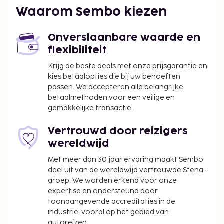
toepasselijke belastingen zijn:
Waarom Sembo kiezen
Er wordt een toeristenbelasting van 5.50
procent in rekening gebracht
Onverslaanbare waarde en
flexibiliteit
We hebben alle kosten vermeld die de
Krijg de beste deals met onze prijsgarantie en
accommodatie aan ons heeft doorgegeven.
kies betaalopties die bij uw behoeften
Wegens de nationale wetgeving mogen
passen. We accepteren alle belangrijke
contante betalingen bij deze accommodatie
betaalmethoden voor een veilige en
gemakkelijke transactie.
het bedrag van EUR 1000 niet overschrijden.
Neem voor meer informatie contact op met de
Vertrouwd door reizigers
accommodatie via de gegevens in de
wereldwijd
boekingsbevestiging.
Met meer dan 30 jaar ervaring maakt Sembo
deel uit van de wereldwijd vertrouwde Stena-
groep. We worden erkend voor onze
expertise en ondersteund door
toonaangevende accreditaties in de
industrie, vooral op het gebied van
autoreizen.