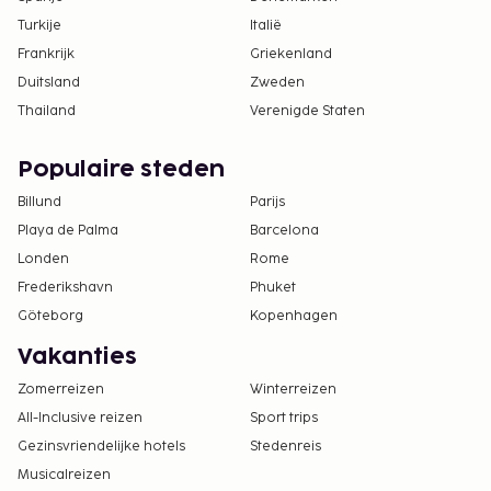
Turkije
Italië
Frankrijk
Griekenland
Duitsland
Zweden
Thailand
Verenigde Staten
Populaire steden
Billund
Parijs
Playa de Palma
Barcelona
Londen
Rome
Frederikshavn
Phuket
Göteborg
Kopenhagen
Vakanties
Zomerreizen
Winterreizen
All-Inclusive reizen
Sport trips
Gezinsvriendelijke hotels
Stedenreis
Musicalreizen