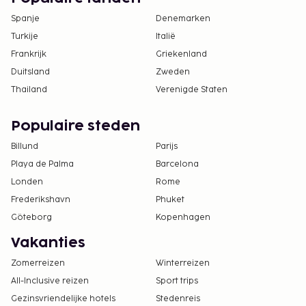
Spanje
Denemarken
Turkije
Italië
Frankrijk
Griekenland
Duitsland
Zweden
Thailand
Verenigde Staten
Populaire steden
Billund
Parijs
Playa de Palma
Barcelona
Londen
Rome
Frederikshavn
Phuket
Göteborg
Kopenhagen
Vakanties
Zomerreizen
Winterreizen
All-Inclusive reizen
Sport trips
Gezinsvriendelijke hotels
Stedenreis