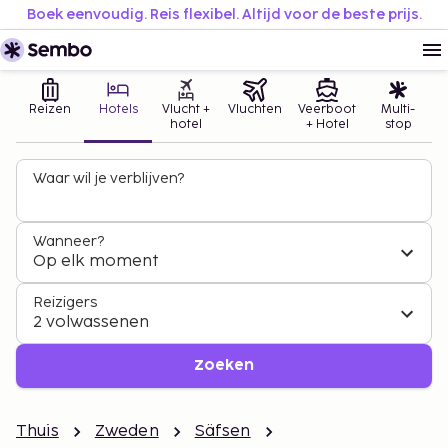
Boek eenvoudig. Reis flexibel. Altijd voor de beste prijs.
Reizen
Hotels
Vlucht +
Vluchten
Veerboot
Multi-
hotel
+ Hotel
stop
Waar wil je verblijven?
Wanneer?
Op elk moment
Reizigers
2 volwassenen
Zoeken
Thuis
Zweden
Säfsen