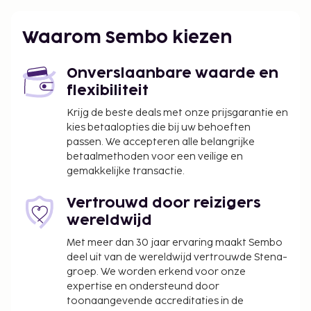
Week 51: aankomst do 20/12-2012 en 7 of 4
overnachtingen. In de periode 23/12 2012 - 14/4 2013
Waarom Sembo kiezen
aankomst zo en verblijf van een week. Kort verblijf
van zo-do of do-zo. In de periode 6/1-14/4 2013 ook
Onverslaanbare waarde en
aankomst op zo en 5 overnachtingen.
flexibiliteit
Check-in tijd: 16:00 - 18:00, check-uit tijd: 11:00.
Krijg de beste deals met onze prijsgarantie en
kies betaalopties die bij uw behoeften
passen. We accepteren alle belangrijke
betaalmethoden voor een veilige en
gemakkelijke transactie.
Vertrouwd door reizigers
wereldwijd
Met meer dan 30 jaar ervaring maakt Sembo
deel uit van de wereldwijd vertrouwde Stena-
groep. We worden erkend voor onze
expertise en ondersteund door
toonaangevende accreditaties in de