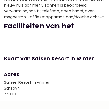
nieuw huis dat met 5 zonnen is beoordeeld.
Verwarming, sat-tv, telefoon, open haard, oven,
magnetron, koffiezetapparaat, bad/douche och wc.
Faciliteiten van het
gebouw
Receptie, sauna (tegen vergoeding), bar,
conferentiezaal, Parkeerplaats.
Anders
Kaart van Säfsen Resort in Winter
Eindschoonmaak wordt door de gasten uitgevoerd
of betaald [xx]. Beddengoed en handdoeken
Adres
meenemen of huren, [xx]/persoon/set.
Säfsen Resort in Winter
Toeristenbelasting is inbegrepen.
Säfsbyn
1-2 våningar, Er is geen lift.
770 10
Aankomst