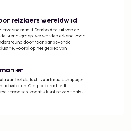
or reizigers wereldwijd
r ervaring maakt Sembo deel uit van de
wde Stena-groep. We worden erkend voor
ondersteund door toonaangevende
ndustrie, vooral op het gebied van
 manier
cala aan hotels, luchtvaartmaatschappijen,
activiteiten. Ons platform biedt
zame reisopties, zodat u kunt reizen zoals u