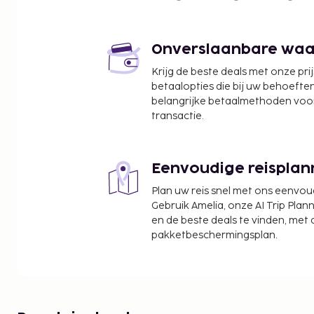
Hudson's Surfside Flea Market - 2,9 km
Fuller Park - 3,3 km
Garden City Beach - 3,3 km
Onverslaanbare waard
Surfside Dog Park - 3,4 km
Krijg de beste deals met onze pri
Surfside Beach Public Library - 3,4 km
betaalopties die bij uw behoefte
Celebration Music Theatre - 3,9 km
belangrijke betaalmethoden voor
Surfside Beach Town Hall - 4,2 km
transactie.
TPC of Myrtle Beach - 5 km
De dichtstbijgelegen grootste luchthavens zijn:
Eenvoudige reisplan
Myrtle Beach, South Carolina (MYR) - 15,6 km
North Myrtle Beach, SC (CRE-Grand Strand) - 54,7
Plan uw reis snel met ons eenvo
Gebruik Amelia, onze AI Trip Plann
Enkele van de voorzieningen zijn een geldautoma
en de beste deals te vinden, met
lift. Loop vooral de recreatieve voorzieningen z
pakketbeschermingsplan.
en fitnessfaciliteiten niet mis.
Kinderen verblijven gratis wanneer zij in deze
of voogd slapen en de aanwezige bedden geb
Gasten kunnen overal contactloos betalen.