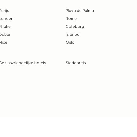
Parijs
Playa de Palma
Londen
Rome
Phuket
Göteborg
Dubai
Istanbul
Nice
Oslo
Gezinsvriendelijke hotels
Stedenreis