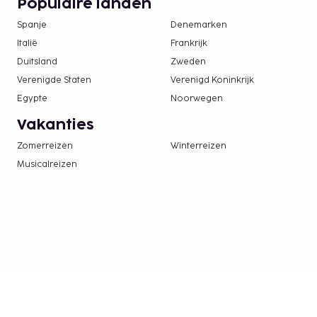
Populaire landen
Spanje
Denemarken
Italië
Frankrijk
Duitsland
Zweden
Verenigde Staten
Verenigd Koninkrijk
Egypte
Noorwegen
Vakanties
Zomerreizen
Winterreizen
Musicalreizen