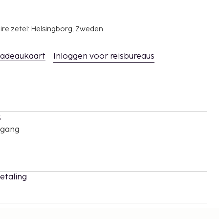
ire zetel: Helsingborg, Zweden
adeaukaart
Inloggen voor reisbureaus
s
oegang