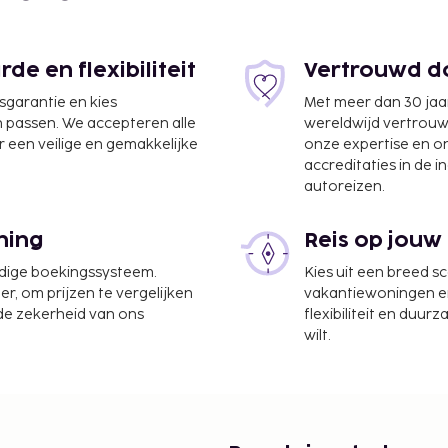
e en flexibiliteit
Vertrouwd do
jsgarantie en kies
Met meer dan 30 jaa
n passen. We accepteren alle
wereldwijd vertrou
 een veilige en gemakkelijke
onze expertise en 
accreditaties in de i
autoreizen.
ning
Reis op jouw
 km
udige boekingssysteem.
Kies uit een breed s
er, om prijzen te vergelijken
vakantiewoningen en 
at/bankservice en een
 de zekerheid van ons
flexibiliteit en duur
oals een binnenzwembad
wilt.
lfde kamer als hun ouders
ruiken.