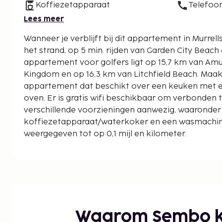
Koffiezetapparaat
Telefoo
Lees meer
Wanneer je verblijft bij dit appartement in Murrells
het strand, op 5 min. rijden van Garden City Beach en 
appartement voor golfers ligt op 15,7 km van A
Kingdom en op 16,3 km van Litchfield Beach. Maak 
appartement dat beschikt over een keuken met e
oven. Er is gratis wifi beschikbaar om verbonden te 
verschillende voorzieningen aanwezig, waaronder
koffiezetapparaat/waterkoker en een wasmachin
weergegeven tot op 0,1 mijl en kilometer.
Pier at Garden City - 1,1 km
Garden City Pavilion Arcade - 1,2 km
Surfside Beach - 1,3 km
St. Michael’s Catholic Church - 2,1 km
W.O. "Bill" Martin Park - 2,5 km
Tupelo Bay Golf Center - 2,5 km
Waarom Sembo k
All Children's Park - 2,7 km