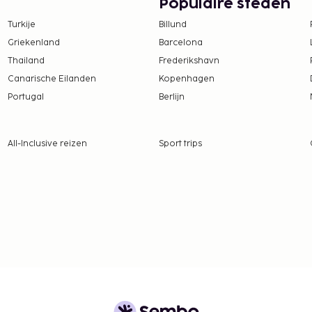
Populaire steden
Turkije
Billund
Griekenland
Barcelona
Thailand
Frederikshavn
Canarische Eilanden
Kopenhagen
Portugal
Berlijn
All-Inclusive reizen
Sport trips