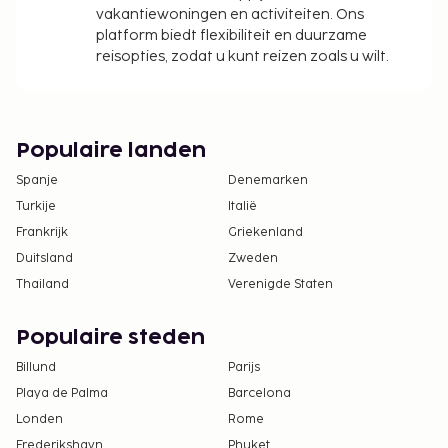
vakantiewoningen en activiteiten. Ons
platform biedt flexibiliteit en duurzame
reisopties, zodat u kunt reizen zoals u wilt.
Populaire landen
Spanje
Denemarken
Turkije
Italië
Frankrijk
Griekenland
Duitsland
Zweden
Thailand
Verenigde Staten
Populaire steden
Billund
Parijs
Playa de Palma
Barcelona
Londen
Rome
Frederikshavn
Phuket