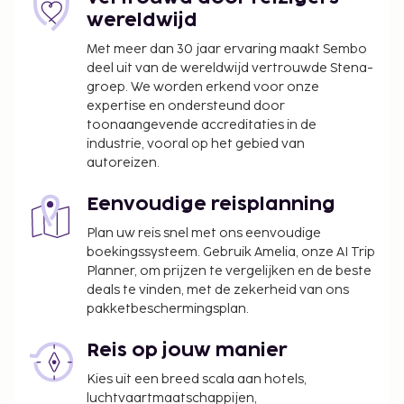
honger bij Esperides, een van de 3 restaurants van
wereldwijd
dit resort. Ontspan met een lekker fris drankje van
Met meer dan 30 jaar ervaring maakt Sembo
een poolbar of één van de 2 bars/lounges. De
deel uit van de wereldwijd vertrouwde Stena-
volgende voorzieningen zijn elk jaar gesloten buiten
groep. We worden erkend voor onze
het seizoen. Ze zijn gesloten van 1 november tot 30
expertise en ondersteund door
april:
toonaangevende accreditaties in de
Het waterpark
industrie, vooral op het gebied van
autoreizen.
Bij overnachtingen op 24 december is het tarief
voor het traditionele galadiner op kerstavond
Eenvoudige reisplanning
bij de weergegeven totaalprijs inbegrepen.
Plan uw reis snel met ons eenvoudige
Bij overnachtingen op 31 december is het tarief
boekingssysteem. Gebruik Amelia, onze AI Trip
voor het traditionele Oudejaarsavond-galadiner
Planner, om prijzen te vergelijken en de beste
inbegrepen bij de weergegeven totaalprijs.
deals te vinden, met de zekerheid van ons
pakketbeschermingsplan.
Reis op jouw manier
Kies uit een breed scala aan hotels,
luchtvaartmaatschappijen,