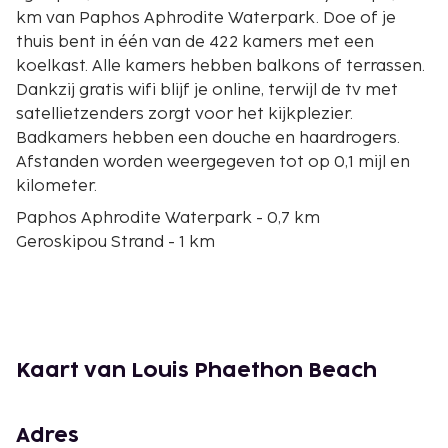
km van Paphos Aphrodite Waterpark. Doe of je
thuis bent in één van de 422 kamers met een
koelkast. Alle kamers hebben balkons of terrassen.
Dankzij gratis wifi blijf je online, terwijl de tv met
satellietzenders zorgt voor het kijkplezier.
Badkamers hebben een douche en haardrogers.
Afstanden worden weergegeven tot op 0,1 mijl en
kilometer.
Paphos Aphrodite Waterpark - 0,7 km
Geroskipou Strand - 1 km
Alykes-strand - 2,9 km
Kerk van Agia Paraskevi - 3,5 km
Haven van Paphos - 3,7 km
Sint-Pauluspilaar - 3,7 km
Kerk van Panagia Chrysopolitissa - 3,7 km
Kaart van Louis Phaethon Beach
Paphos Archaeological Park - 3,7 km
Kerk van Agioi Anargyro - 3,9 km
Agia Solomoni-catacomben - 4,1 km
Adres