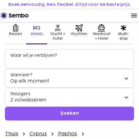
Boek eenvoudig. Reis flexibel. Altijd voor de beste prijs.
Reizen
Hotels
Vlucht +
Vluchten
Veerboot
Multi-
hotel
+ Hotel
stop
Waar wil je verblijven?
Wanneer?
Op elk moment
Reizigers
2 volwassenen
Zoeken
Thuis
Cyprus
Paphos