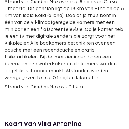
Strand van Giardini-Naxos en op 8 min. van Corso
Umberto. Dit pension ligt op 18 km van Etna en op 6
km van Isola Bella (eiland). Doe of je thuis bent in
één van de 9 klimaatgeregelde kamers met een
minibar en een flatscreentelevisie. Op je kamer heb
je een tv met digitale zenders die zorgt voor het
kijkplezier. Alle badkamers beschikken over een
douche met een regendouche en gratis
toiletartikelen. Bij de voorzieningen horen een
bureau en een waterkoker en de kamers worden
dagelijks schoongemaakt. Afstanden worden
weergegeven tot op 0,1 mijl en kilometer.
Strand van Giardini-Naxos - 0,1 km
Castello di Schisò - 0,2 km
Ionische Zee - 0,2 km
Taormina Archeologisch Park - 0,3 km
Parco e Museo Archeologico di Naxos - 0,4 km
Standbeeld 'De Nike' - 0,8 km
Kaart van Villa Antonino
Spiaggia dei Greci - 0,8 km