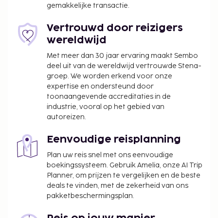
gemakkelijke transactie.
kunt genieten, maar profiteer ook van gratis wifi.
Geniet van een maaltijd in het restaurant of bestel
Vertrouwd door reizigers
een snack in de koffiebar/het café van dit pension.
wereldwijd
Bestel je favoriete drankje in een bar/lounge.
Met meer dan 30 jaar ervaring maakt Sembo
De volgende kosten dienen bij de accommodatie te
deel uit van de wereldwijd vertrouwde Stena-
worden betaald. De kosten kunnen inclusief
groep. We worden erkend voor onze
toepasselijke belastingen zijn:
expertise en ondersteund door
toonaangevende accreditaties in de
De stad heft de volgende belasting: EUR 2.00
industrie, vooral op het gebied van
per persoon, per nacht voor maximaal 10
autoreizen.
nachten. Deze belasting is niet van toepassing
op kinderen die jonger zijn dan 12 jaar.
Eenvoudige reisplanning
We hebben alle kosten vermeld die de
Plan uw reis snel met ons eenvoudige
boekingssysteem. Gebruik Amelia, onze AI Trip
accommodatie aan ons heeft doorgegeven.
Planner, om prijzen te vergelijken en de beste
Toeslag voor luchthavenshuttle: EUR 80 per
deals te vinden, met de zekerheid van ons
voertuig (enkele reis, passagierscapaciteit: 2)
pakketbeschermingsplan.
Deze lijst is mogelijk niet volledig. Toeslagen en