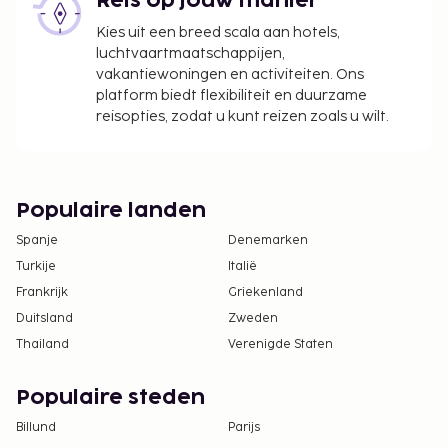
Reis op jouw manier
borgsommen zijn mogelijk excl. btw en kunnen
Kies uit een breed scala aan hotels,
wijzigen.
luchtvaartmaatschappijen,
Alle gasten, waaronder kinderen, dienen tijdens
vakantiewoningen en activiteiten. Ons
het inchecken aanwezig te zijn en hun door de
platform biedt flexibiliteit en duurzame
reisopties, zodat u kunt reizen zoals u wilt.
overheid verstrekte identiteitsbewijs met foto
of paspoort te laten zien.
Wegens de nationale wetgeving mogen
contante betalingen bij deze accommodatie
Populaire landen
het bedrag van EUR 5000 niet overschrijden.
Neem voor meer informatie contact op met de
Spanje
Denemarken
accommodatie via de gegevens in de
Turkije
Italië
boekingsbevestiging.
Frankrijk
Griekenland
Duitsland
Zweden
Thailand
Verenigde Staten
Populaire steden
Billund
Parijs