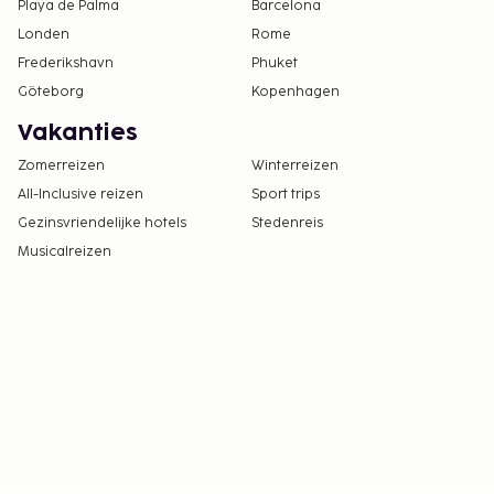
Playa de Palma
Barcelona
Londen
Rome
Frederikshavn
Phuket
Göteborg
Kopenhagen
Vakanties
Zomerreizen
Winterreizen
All-Inclusive reizen
Sport trips
Gezinsvriendelijke hotels
Stedenreis
Musicalreizen