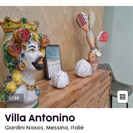
1
/
59
Villa Antonino
Giardini Naxos, Messina, Italië