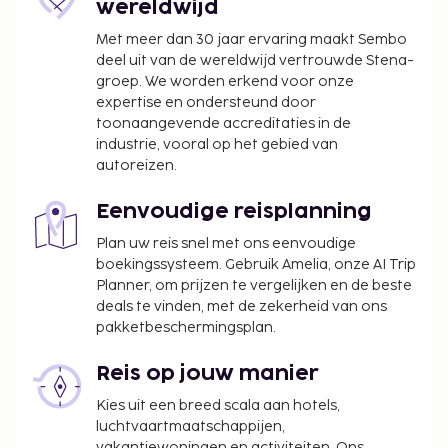
wereldwijd
genieten van een gratis uitgebreid ontbijt. Deze
Met meer dan 30 jaar ervaring maakt Sembo
accommodatie heeft een officiële
deel uit van de wereldwijd vertrouwde Stena-
sterrenclassificatie ontvangen van VisitScotland,
groep. We worden erkend voor onze
het Nationale Bureau voor Toerisme van Schotland.
expertise en ondersteund door
Toeslag voor late check-in tussen 22.00 uur en
toonaangevende accreditaties in de
23.00 uur
industrie, vooral op het gebied van
autoreizen.
Deze lijst is mogelijk niet volledig. Toeslagen en
borgsommen zijn mogelijk excl. btw en kunnen
Eenvoudige reisplanning
wijzigen.
Plan uw reis snel met ons eenvoudige
Huisdieren zijn alleen in specifieke kamers
boekingssysteem. Gebruik Amelia, onze AI Trip
toegestaan. Je kunt een van deze kamers
Planner, om prijzen te vergelijken en de beste
boeken door rechtstreeks contact op te nemen
deals te vinden, met de zekerheid van ons
pakketbeschermingsplan.
met de accommodatie. De contactgegevens
vind je in de boekingsbevestiging.
Reis op jouw manier
Gasten kunnen overal contactloos betalen.
Kies uit een breed scala aan hotels,
luchtvaartmaatschappijen,
vakantiewoningen en activiteiten. Ons