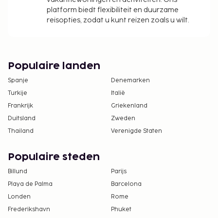
platform biedt flexibiliteit en duurzame
reisopties, zodat u kunt reizen zoals u wilt.
Populaire landen
Spanje
Denemarken
Turkije
Italië
Frankrijk
Griekenland
Duitsland
Zweden
Thailand
Verenigde Staten
Populaire steden
Billund
Parijs
Playa de Palma
Barcelona
Londen
Rome
Frederikshavn
Phuket