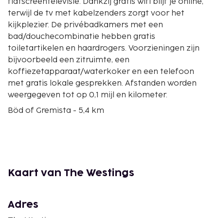
flatscreentelevisie. Dankzij gratis wifi blijf je online,
terwijl de tv met kabelzenders zorgt voor het
kijkplezier. De privébadkamers met een
bad/douchecombinatie hebben gratis
toiletartikelen en haardrogers. Voorzieningen zijn
bijvoorbeeld een zitruimte, een
koffiezetapparaat/waterkoker en een telefoon
met gratis lokale gesprekken. Afstanden worden
weergegeven tot op 0,1 mijl en kilometer.
Böd of Gremista - 5,4 km
Scalloway Castle - 6,6 km
Shetland Bus Memorial - 8,1 km
Scalloway Museum - 8,1 km
Up-Helly-Aa Exhibition - 8,2 km
Clickimin Leisure Centre - 8,4 km
Kaart van The Westings
Fort Charlotte - 8,4 km
Lerwick Town Hall - 8,5 km
Bonhoga Gallery - 8,8 km
Adres
Clickimin Broch - 8,9 km