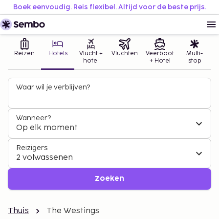
Boek eenvoudig. Reis flexibel. Altijd voor de beste prijs.
Reizen
Hotels
Vlucht +
Vluchten
Veerboot
Multi-
hotel
+ Hotel
stop
Waar wil je verblijven?
Wanneer?
Op elk moment
Reizigers
2 volwassenen
Zoeken
Thuis
The Westings