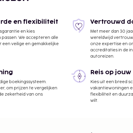
e en flexibiliteit
Vertrouwd do
 0,8 km
jsgarantie en kies
Met meer dan 30 jaa
n passen. We accepteren alle
wereldwijd vertrou
 een veilige en gemakkelijke
onze expertise en 
accreditaties in de i
autoreizen.
ning
Reis op jouw
1 km
udige boekingssysteem.
Kies uit een breed s
e County) - 35,8 km
er, om prijzen te vergelijken
vakantiewoningen en 
 de zekerheid van ons
flexibiliteit en duur
 Oakland County) - 60,3
wilt.
t Apartments by Landing
yne County).
irtuele receptiebalie.