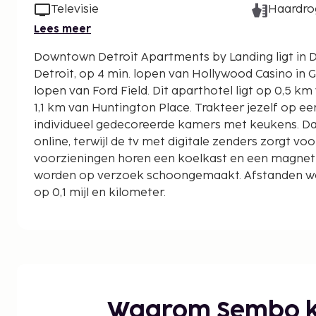
Televisie
Haardro
Lees meer
Downtown Detroit Apartments by Landing ligt in De
Detroit, op 4 min. lopen van Hollywood Casino in 
lopen van Ford Field. Dit aparthotel ligt op 0,5 km van Comericapark en op
1,1 km van Huntington Place. Trakteer jezelf op een
individueel gedecoreerde kamers met keukens. Dankzi
online, terwijl de tv met digitale zenders zorgt voor
voorzieningen horen een koelkast en een magnet
worden op verzoek schoongemaakt. Afstanden w
op 0,1 mijl en kilometer.
Music Hall Center for the Performing Arts (theater
Gem Theatre - 0,3 km
Hollywood Casino in Greektown - 0,3 km
Campus Martius Park - 0,4 km
Operagebouw van Detroit - 0,4 km
Ford Field - 0,5 km
Waarom Sembo k