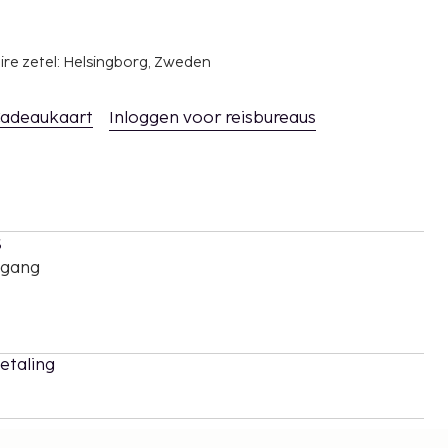
ire zetel: Helsingborg, Zweden
adeaukaart
Inloggen voor reisbureaus
s
oegang