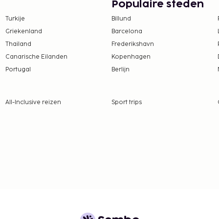
Populaire steden
van gratis wifi.
Turkije
Billund
te worden betaald. De
ijn:
Griekenland
Barcelona
Thailand
Frederikshavn
SD 300 te betalen.
Canarische Eilanden
Kopenhagen
tie aan ons heeft
Portugal
Berlijn
er verblijf
All-Inclusive reizen
Sport trips
n
een toeslag die varieert
 borgsommen zijn mogelijk
en zijn mogelijk.