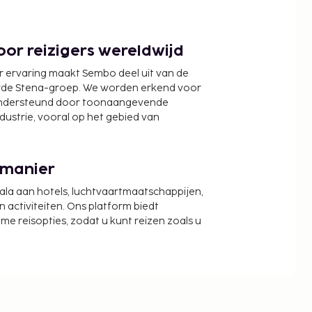
or reizigers wereldwijd
r ervaring maakt Sembo deel uit van de
wde Stena-groep. We worden erkend voor
ondersteund door toonaangevende
ndustrie, vooral op het gebied van
 manier
cala aan hotels, luchtvaartmaatschappijen,
activiteiten. Ons platform biedt
zame reisopties, zodat u kunt reizen zoals u