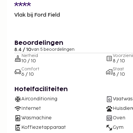
Vlak bij Ford Field
Beoordelingen
8.4 / 10
van 5 beoordelingen
Netheid
Voorzien
10 / 10
8 / 10
Comfort
Staat
6 / 10
8 / 10
Hotelfaciliteiten
Airconditioning
Vaatwas
Internet
Huisdie
Wasmachine
Oven
Koffiezetapparaat
Gym