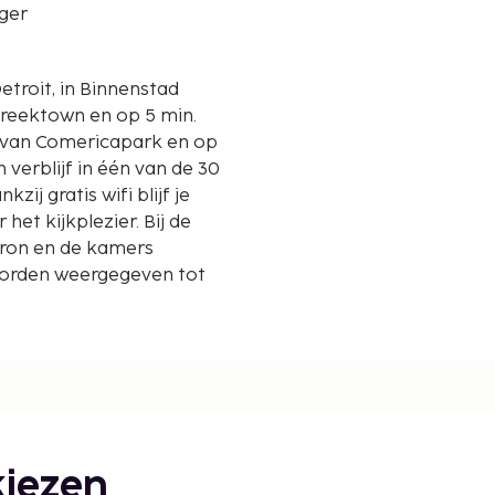
ger
troit, in Binnenstad
Greektown en op 5 min.
 verblijf in één van de 30
j gratis wifi blijf je
 het kijkplezier. Bij de
ron en de kamers
orden weergegeven tot
) - 0,3 km
iezen