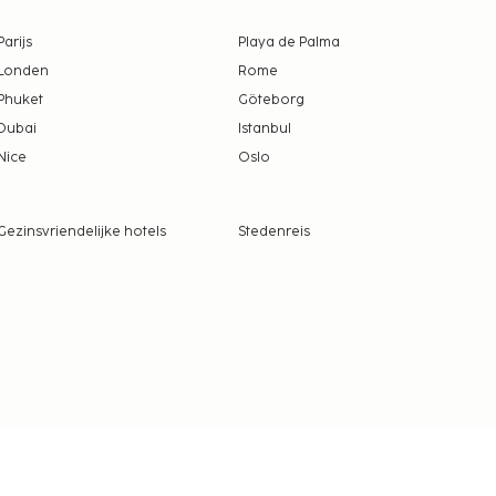
Parijs
Playa de Palma
Londen
Rome
Phuket
Göteborg
Dubai
Istanbul
Nice
Oslo
Gezinsvriendelijke hotels
Stedenreis