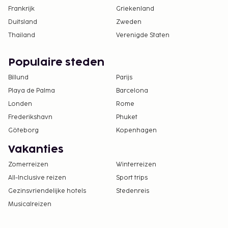
Frankrijk
Griekenland
Duitsland
Zweden
Thailand
Verenigde Staten
Populaire steden
Billund
Parijs
Playa de Palma
Barcelona
Londen
Rome
Frederikshavn
Phuket
Göteborg
Kopenhagen
Vakanties
Zomerreizen
Winterreizen
All-Inclusive reizen
Sport trips
Gezinsvriendelijke hotels
Stedenreis
Musicalreizen