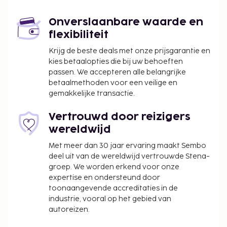
Enkele van de voorzieningen zijn een 24-uurs
Onverslaanbare waarde en
receptie, meertalig personeel en een
flexibiliteit
bagageopslagruimte. Dit hotel heeft 3 verdiepingen
in 1 gebouw en biedt aparte rookruimtes. Maak
Krijg de beste deals met onze prijsgarantie en
kies betaalopties die bij uw behoeften
kennis met andere gasten tijdens een gratis
passen. We accepteren alle belangrijke
receptie, dagelijks aangeboden. Dagelijks kun je
betaalmethoden voor een veilige en
tegen betaling genieten van een lekker
gemakkelijke transactie.
continentaal ontbijt, dat geserveerd wordt van
08.00 uur tot 10.00 uur.
Vertrouwd door reizigers
Toeslag voor het continentaal ontbijt: ca. INR
wereldwijd
300 voor volwassenen en ca. INR 100 voor
Met meer dan 30 jaar ervaring maakt Sembo
kinderen
deel uit van de wereldwijd vertrouwde Stena-
groep. We worden erkend voor onze
Deze lijst is mogelijk niet volledig. Toeslagen en
expertise en ondersteund door
borgsommen zijn mogelijk excl. btw en kunnen
toonaangevende accreditaties in de
wijzigen.
industrie, vooral op het gebied van
In deze accommodatie zijn huisdieren en
autoreizen.
assistentiedieren niet toegestaan.