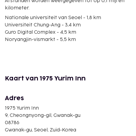
Afstanden worden weergegeven tot op 0,1 mijl en
kilometer.
Nationale universiteit van Seoel - 1,8 km
Universiteit Chung-Ang - 3,4 km
Guro Digital Complex - 4,5 km
Noryangjin-vismarkt - 5,5 km
Gasan Digital Complex - 5,7 km
Yeouidopark - 6,5 km
Nationaal museum van Korea - 6,9 km
Yongsan Electronics-markt (winkelcomplex) - 6,9
km
Kaart van 1975 Yurim Inn
Yeouido Hangang-park - 6,9 km
The Hyundai Seoul - 7,1 km
Winkelcentrum Times Square - 7,2 km
Adres
Oorlogsmonument van Korea - 7,5 km
1975 Yurim Inn
Winkelcentrum Central City - 8 km
9, Cheongnyong-gil, Gwanak-gu
Itawon Street - 8,2 km
08786
Teheran-ro - 8,4 km
Gwanak-gu, Seoel, Zuid-Korea