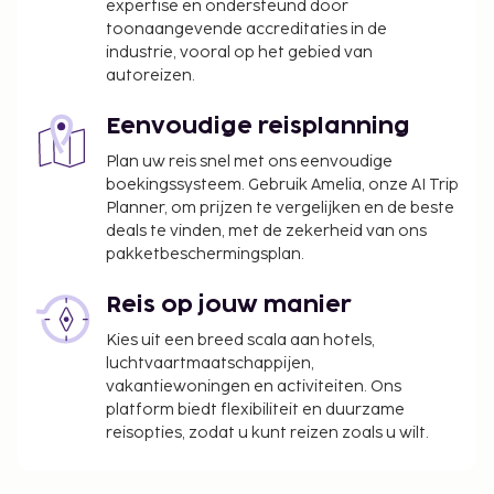
expertise en ondersteund door
In deze accommodatie zijn huisdieren en
toonaangevende accreditaties in de
assistentiedieren niet toegestaan.
industrie, vooral op het gebied van
autoreizen.
Eenvoudige reisplanning
Plan uw reis snel met ons eenvoudige
boekingssysteem. Gebruik Amelia, onze AI Trip
Planner, om prijzen te vergelijken en de beste
deals te vinden, met de zekerheid van ons
pakketbeschermingsplan.
Reis op jouw manier
Kies uit een breed scala aan hotels,
luchtvaartmaatschappijen,
vakantiewoningen en activiteiten. Ons
platform biedt flexibiliteit en duurzame
reisopties, zodat u kunt reizen zoals u wilt.