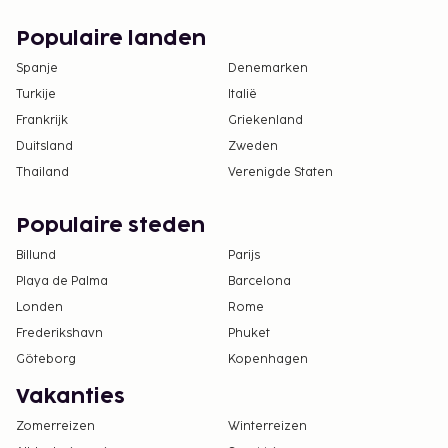
Populaire landen
Spanje
Denemarken
Turkije
Italië
Frankrijk
Griekenland
Duitsland
Zweden
Thailand
Verenigde Staten
Populaire steden
Billund
Parijs
Playa de Palma
Barcelona
Londen
Rome
Frederikshavn
Phuket
Göteborg
Kopenhagen
Vakanties
Zomerreizen
Winterreizen