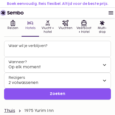
Boek eenvoudig. Reis flexibel. Altijd voor de beste prijs.
Reizen
Hotels
Vlucht +
Vluchten
Veerboot
Multi-
hotel
+ Hotel
stop
Waar wil je verblijven?
Wanneer?
Op elk moment
Reizigers
2 volwassenen
Zoeken
Thuis
1975 Yurim Inn