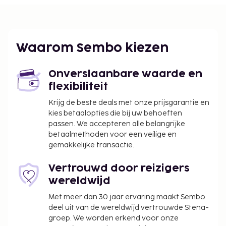
De dichtstbijgelegen grootste luchthavens zijn:
Seoel (GMP-Gimpo Intl.) - 26,5 km
Seoel (ICN-Incheon Intl.) - 61,2 km
De aanbevolen luchthaven voor 1975 Yurim Inn is
Waarom Sembo kiezen
Seoel (ICN-Incheon Intl.).
Enkele van de voorzieningen zijn een
Onverslaanbare waarde en
bagageopslagruimte en een wasserij. De
flexibiliteit
accommodatieklasse die wordt toegekend door
Krijg de beste deals met onze prijsgarantie en
ons classificatiesysteem is gebaseerd op
kies betaalopties die bij uw behoeften
accommodatietype, voorzieningen en services.
passen. We accepteren alle belangrijke
De volgende kosten dienen bij de accommodatie te
betaalmethoden voor een veilige en
gemakkelijke transactie.
worden betaald. De kosten kunnen inclusief
toepasselijke belastingen zijn:
Vertrouwd door reizigers
Borgsom: KRW 100000 per accommodatie, per
wereldwijd
verblijf
Met meer dan 30 jaar ervaring maakt Sembo
We hebben alle kosten vermeld die de
deel uit van de wereldwijd vertrouwde Stena-
groep. We worden erkend voor onze
accommodatie aan ons heeft doorgegeven.