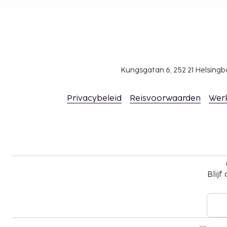
voor meer informatie contact op met de acc
gegevens in de boekingsbevestiging.
Er gelden hoogtebeperkingen bij het parkere
Kungsgatan 6, 252 21 Helsin
Privacybeleid
Reisvoorwaarden
Wer
Blijf