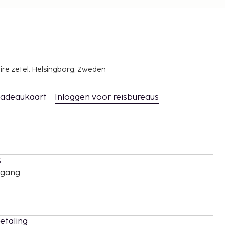
ire zetel: Helsingborg, Zweden
adeaukaart
Inloggen voor reisbureaus
s
oegang