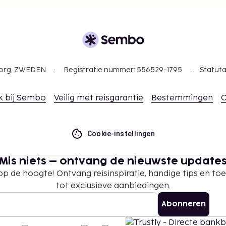
ommodatie via de
n.
gborg, ZWEDEN
Registratie nummer: 556529-1795
Statuta
k bij Sembo
Veilig met reisgarantie
Bestemmingen
C
Cookie-instellingen
Mis niets – ontvang de nieuwste update
 op de hoogte! Ontvang reisinspiratie, handige tips en t
tot exclusieve aanbiedingen.
Abonneren