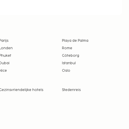
Parijs
Playa de Palma
Londen
Rome
Phuket
Göteborg
Dubai
Istanbul
Nice
Oslo
Gezinsvriendelijke hotels
Stedenreis