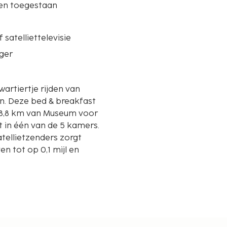
ren toegestaan
 satelliettelevisie
ger
artiertje rijden van
ast
p 8,8 km van Museum voor
t in één van de 5 kamers.
 satellietzenders zorgt
n tot op 0,1 mijl en
 km