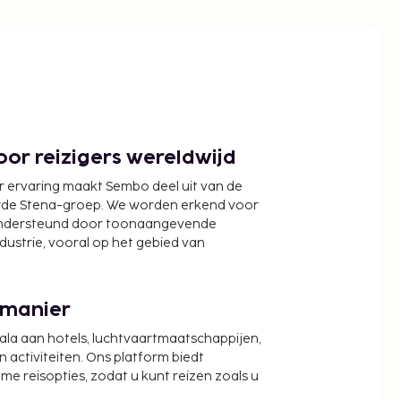
or reizigers wereldwijd
r ervaring maakt Sembo deel uit van de
wde Stena-groep. We worden erkend voor
ondersteund door toonaangevende
ndustrie, vooral op het gebied van
 manier
cala aan hotels, luchtvaartmaatschappijen,
activiteiten. Ons platform biedt
zame reisopties, zodat u kunt reizen zoals u