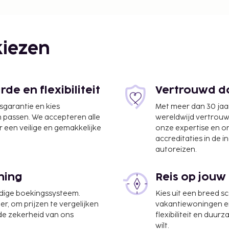
iezen
e en flexibiliteit
Vertrouwd do
jsgarantie en kies
Met meer dan 30 jaa
n passen. We accepteren alle
wereldwijd vertrou
ne - 15,2 km
 een veilige en gemakkelijke
onze expertise en 
accreditaties in de i
autoreizen.
ning
Reis op jouw
ccommodatie heeft een
r profiteer ook van gratis
udige boekingssysteem.
Kies uit een breed s
een lekker ontbijtbuffet,
er, om prijzen te vergelijken
vakantiewoningen en 
 de zekerheid van ons
flexibiliteit en duur
 LOCALIZE
wilt.