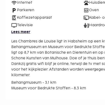
Internet
Huisdie
Parkeren
Oven
Koffiezetapparaat
Kabel- of
Televisie
Haardro
Lees meer
Les Chambres de Louise ligt in Habsheim op een kw
Behangmuseum en Museum voor Bedrukte Stoffen. Deze bed & breakf
ligt op 8,7 km van Botanische en Dierentuin en o
Schone Kunsten van Mulhouse. Doe of je thuis ben
Dankzij gratis wifi blijf je online, terwijl de tv met
voor het kijkplezier. Afstanden worden weergegeve
kilometer.
Behangmuseum - 3,1 km
Museum voor Bedrukte Stoffen - 8,3 km
Botanische en Dierentuin - 8,7 km
Museum voor Schone Kunsten van Mulhouse - 8,8