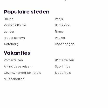
Populaire steden
Billund
Parijs
Playa de Palma
Barcelona
Londen
Rome
Frederikshavn
Phuket
Göteborg
Kopenhagen
Vakanties
Zomerreizen
Winterreizen
All-Inclusive reizen
Sport trips
Gezinsvriendelijke hotels
Stedenreis
Musicalreizen