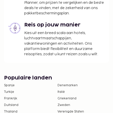
Planner, om prijzen te vergelijken en de beste
Resorttoeslag: USD 50.49 per accommodatie,
deals te vinden, met de zekerheid van ons
pakketbeschermingsplan.
per nacht
We hebben alle kosten vermeld die de
Reis op jouw manier
accommodatie aan ons heeft doorgegeven.
Kies uit een breed scala aan hotels,
Ontbijttoeslag voor het uitgebreid ontbijt: ca.
luchtvaartmaatschappijen,
vakantiewoningen en activiteiten. Ons
USD 26.00–26.00 voor volwassenen en ca. USD
platform biedt flexibiliteit en duurzame
26.00–26.00 voor kinderen
reisopties, zodat u kunt reizen zoals u wilt.
Parkeerkosten: USD 50 per nacht
Toeslag voor huisdieren: USD 40 per huisdier,
per nacht, maximaal USD 120 per verblijf
Assistentiedieren zijn vrijgesteld van toeslagen
Populaire landen
Vroeg inchecken is tegen een toeslag mogelijk
Spanje
Denemarken
(onder voorbehoud van beschikbaarheid)
Turkije
Italië
Laat uitchecken is tegen een toeslag mogelijk
(onder voorbehoud van beschikbaarheid)
Frankrijk
Griekenland
Duitsland
Zweden
Deze lijst is mogelijk niet volledig. Toeslagen en
Thailand
Verenigde Staten