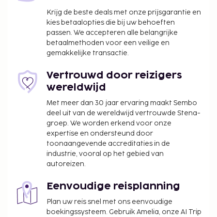
Times Square is Luchthaven LaGuardia (LGA).
Krijg de beste deals met onze prijsgarantie en
kies betaalopties die bij uw behoeften
Enkele van de voorzieningen zijn gratis
passen. We accepteren alle belangrijke
kabelinternet, een businesscentrum en een
betaalmethoden voor een veilige en
limousine- of autoservice. Een conferentieruimte en
gemakkelijke transactie.
vergaderruimtes zijn enkele van de
evenementfaciliteiten in dit hotel. Ter plaatse heb
Vertrouwd door reizigers
je parkeerplaatsen. Plezier gegarandeerd dankzij
wereldwijd
een 24-uurs fitnesscentrum of geniet van het
Met meer dan 30 jaar ervaring maakt Sembo
uitzicht vanuit een terras. Dit hotel bevat ook gratis
deel uit van de wereldwijd vertrouwde Stena-
wifi, conciërgeservices en cadeauwinkels/kiosken.
groep. We worden erkend voor onze
Stil je honger bij East and West, een restaurant met
expertise en ondersteund door
een bar/lounge. In de koffiebar/het café kun je ook
toonaangevende accreditaties in de
industrie, vooral op het gebied van
dineren. Dagelijks kun je tegen betaling genieten
autoreizen.
van een lekker uitgebreid ontbijt, dat geserveerd
wordt van 06.30 uur tot 11.00 uur.
Eenvoudige reisplanning
De volgende kosten dienen bij de accommodatie te
Plan uw reis snel met ons eenvoudige
worden betaald. De kosten kunnen inclusief
boekingssysteem. Gebruik Amelia, onze AI Trip
toepasselijke belastingen zijn: