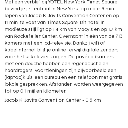
Met een verblijf bij YOTEL New York Times Square
bevind je je centraal in New York, op maar 5 min.
lopen van Jacob K. Javits Convention Center en op
11 min. te voet van Times Square. Dit hotel in
modieuze stijl ligt op 1,4 km van Macy's en op 1,7 km
van Rockefeller Center. Overnacht in één van de 713
kamers met een lcd-televisie. Dankzij wifi of
kabelinternet blijf je online terwijl digitale zenders
voor het kijkplezier zorgen. De privébadkamers
met een douche hebben een regendouche en
haardrogers. Voorzieningen zijn bijvoorbeeld een
(laptop)kluis, een bureau en een telefoon met gratis
lokale gesprekken. Afstanden worden weergegeven
tot op 0,1 mijl en kilometer.
Jacob K. Javits Convention Center - 0,5 km
The Edge - 0,8 km
Times Square - 0,9 km
The High Line Park - 1 km
Richard Rodgers Theatre - 1 km