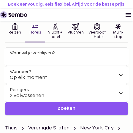
Boek eenvoudig. Reis flexibel. Altijd voor de beste prijs.
Reizen
Hotels
Vlucht +
Vluchten
Veerboot
Multi-
hotel
+ Hotel
stop
Waar wil je verblijven?
Wanneer?
Op elk moment
Reizigers
2 volwassenen
Zoeken
Thuis
Verenigde Staten
New York City