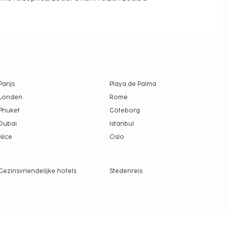
Parijs
Playa de Palma
Londen
Rome
Phuket
Göteborg
Dubai
Istanbul
Nice
Oslo
Gezinsvriendelijke hotels
Stedenreis