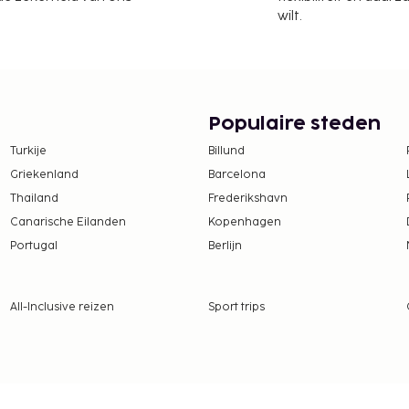
wilt.
te worden betaald. De
ijn:
per persoon, per nacht.
Populaire steden
tie aan ons heeft
Turkije
Billund
Griekenland
Barcelona
tentiedieren niet
Thailand
Frederikshavn
Canarische Eilanden
Kopenhagen
Portugal
Berlijn
All-Inclusive reizen
Sport trips