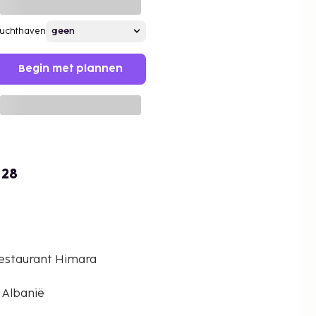
Luchthaven
Begin met plannen
 28
estaurant Himara
 Albanië