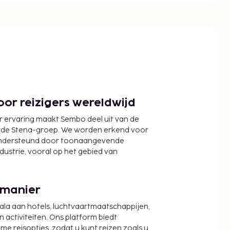
or reizigers wereldwijd
r ervaring maakt Sembo deel uit van de
wde Stena-groep. We worden erkend voor
ondersteund door toonaangevende
ndustrie, vooral op het gebied van
 manier
cala aan hotels, luchtvaartmaatschappijen,
activiteiten. Ons platform biedt
zame reisopties, zodat u kunt reizen zoals u