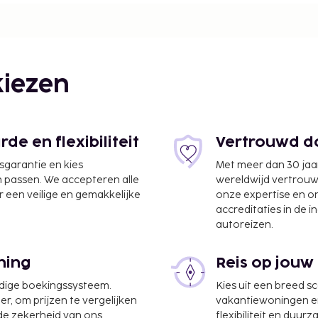
iezen
e en flexibiliteit
Vertrouwd do
jsgarantie en kies
Met meer dan 30 jaa
n passen. We accepteren alle
wereldwijd vertrou
 een veilige en gemakkelijke
onze expertise en 
accreditaties in de i
autoreizen.
ptie en koffie/thee in de
ft een terras waar je
ning
Reis op jouw
tijd in het restaurant of
otel. Bestel je favoriete
udige boekingssysteem.
Kies uit een breed s
0 uur tot 11.30 uur
er, om prijzen te vergelijken
vakantiewoningen en 
 de zekerheid van ons
flexibiliteit en duur