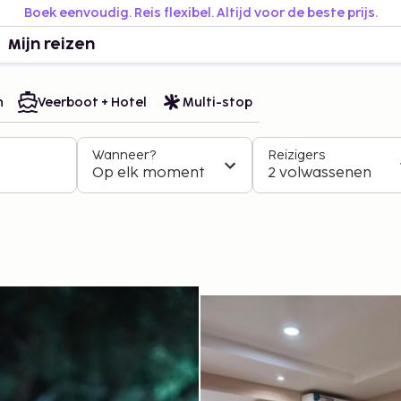
Boek eenvoudig. Reis flexibel. Altijd voor de beste prijs.
Mijn reizen
n
Veerboot + Hotel
Multi-stop
Wanneer?
Reizigers
Op elk moment
2 volwassenen