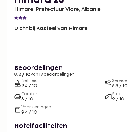
Himara 28
Himare, Prefectuur Vlorë, Albanië
Dicht bij Kasteel van Himare
Beoordelingen
9.2 / 10
van 19 beoordelingen
Netheid
Service
9.4 / 10
8.8 / 10
Comfort
Staat
8 / 10
9 / 10
Voorzieningen
9.4 / 10
Hotelfaciliteiten