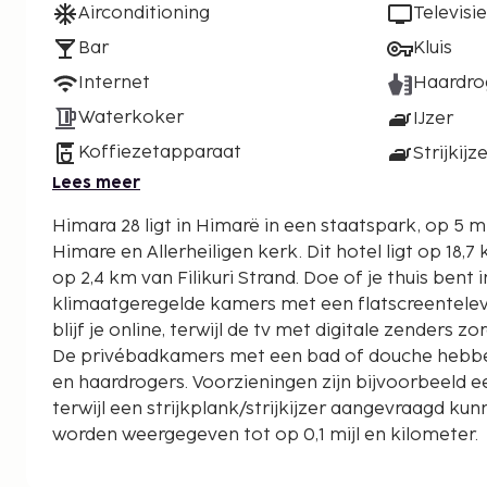
Airconditioning
Televisie
Bar
Kluis
Internet
Haardro
Waterkoker
IJzer
Koffiezetapparaat
Strijkijz
Lees meer
Himara 28 ligt in Himarë in een staatspark, op 5 mi
Himare en Allerheiligen kerk. Dit hotel ligt op 18,7 km van Dhërmi Strand en
op 2,4 km van Filikuri Strand. Doe of je thuis bent 
klimaatgeregelde kamers met een flatscreentelevisi
blijf je online, terwijl de tv met digitale zenders zo
De privébadkamers met een bad of douche hebben 
en haardrogers. Voorzieningen zijn bijvoorbeeld ee
terwijl een strijkplank/strijkijzer aangevraagd k
worden weergegeven tot op 0,1 mijl en kilometer.
Kasteel van Himare - 1 km