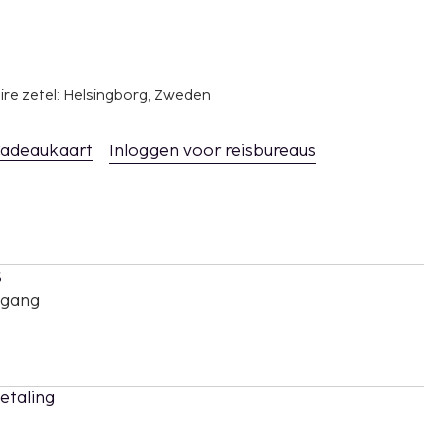
ire zetel: Helsingborg, Zweden
adeaukaart
Inloggen voor reisbureaus
s
oegang