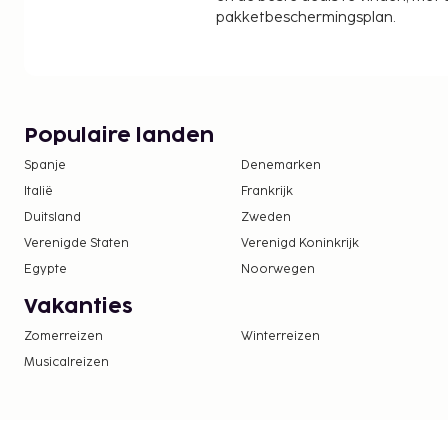
genieten van een gratis ontbijtbuffet. De volledige accommodatie is
pakketbeschermingsplan.
gesloten van 1 november tot 14 april.
De volgende kosten dienen bij de accommodatie 
kosten kunnen inclusief toepasselijke belastingen z
De stad heft de volgende belasting: EUR 2.59 
Populaire landen
We hebben alle kosten vermeld die de accommoda
Spanje
Denemarken
doorgegeven.
Italië
Frankrijk
In deze accommodatie zijn huisdieren en assis
Duitsland
Zweden
toegestaan.
Verenigde Staten
Verenigd Koninkrijk
Egypte
Noorwegen
Vakanties
Zomerreizen
Winterreizen
Musicalreizen