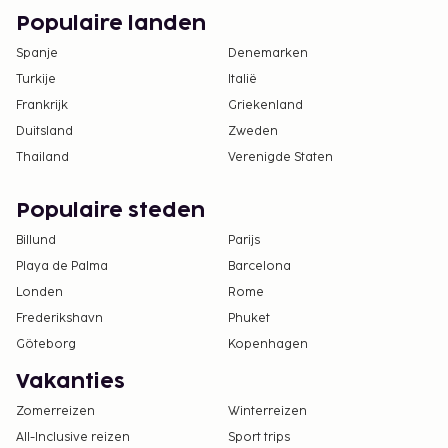
Populaire landen
Spanje
Denemarken
Turkije
Italië
Frankrijk
Griekenland
Duitsland
Zweden
Thailand
Verenigde Staten
Populaire steden
Billund
Parijs
Playa de Palma
Barcelona
Londen
Rome
Frederikshavn
Phuket
Göteborg
Kopenhagen
Vakanties
Zomerreizen
Winterreizen
All-Inclusive reizen
Sport trips