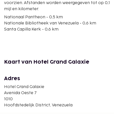
voorzien. Afstanden worden weergegeven tot op 0,1
mijl en kilometer.
Nationaal Pantheon - 0,5 km
Nationale Bibliotheek van Venezuela - 0,6 km
Santa Capilla Kerk - 0,6 km
Plaza de Bolívar - 0,8 km
Federaal Capitool - 0,8 km
Nationale Assemblee van Venezuela - 0,8 km
Kathedraal van Caracas - 0,8 km
Bolívarplein - 0,9 km
Kaart van Hotel Grand Galaxie
Kerk van San Francisco - 1 km
Museo Bolivariano - 1,1 km
Boog van de Federatie - 1,1 km
Adres
Casa Natal del Libertador Simón Bolívar - 1,1 km
Hotel Grand Galaxie
Museo Bolívar - 1,2 km
Avenida Oeste 7
Torres del Centro Simón Bolívar - 1,2 km
1010
Parque El Calvario - 1,2 km
Hoofdstedelijk District, Venezuela
De dichtsbijzijnde luchthaven is Caracas (CCS-