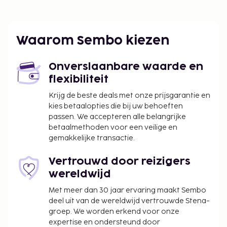
Internationale luchthaven Simon Bolivar of
Maiquetia) - 23,8 km
De accommodatie heeft een dakterras waar je van
Waarom Sembo kiezen
het uitzicht kunt genieten, maar profiteer ook van
gratis wifi. Profiteer in dit hotel van de roomservice
Onverslaanbare waarde en
(beperkte tijden). Dagelijks kun je tegen betaling
flexibiliteit
genieten van een lekker continentaal ontbijt, dat
geserveerd wordt van 07.00 uur tot 10.00 uur.
Krijg de beste deals met onze prijsgarantie en
kies betaalopties die bij uw behoeften
Ontbijttoeslag voor het continentaal ontbijt: ca.
passen. We accepteren alle belangrijke
USD 20–22 voor volwassenen en ca. USD 20–22
betaalmethoden voor een veilige en
voor kinderen
gemakkelijke transactie.
Deze lijst is mogelijk niet volledig. Toeslagen en
Vertrouwd door reizigers
borgsommen zijn mogelijk excl. btw en kunnen
wereldwijd
wijzigen.
Met meer dan 30 jaar ervaring maakt Sembo
deel uit van de wereldwijd vertrouwde Stena-
groep. We worden erkend voor onze
expertise en ondersteund door