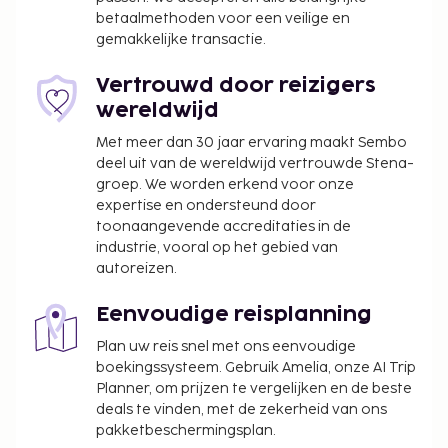
ontbijtbuffet, dat geserveerd wordt van 07.00 uur
betaalmethoden voor een veilige en
tot 10.00 uur.
gemakkelijke transactie.
Toeslag voor het ontbijtbuffet: ca. EUR 14 per
persoon
Vertrouwd door reizigers
Toeslag voor huisdieren: EUR 8 per huisdier, per
wereldwijd
dag
Met meer dan 30 jaar ervaring maakt Sembo
Assistentiedieren zijn vrijgesteld van toeslagen
deel uit van de wereldwijd vertrouwde Stena-
Deze lijst is mogelijk niet volledig. Toeslagen en
groep. We worden erkend voor onze
expertise en ondersteund door
borgsommen zijn mogelijk excl. btw en kunnen
toonaangevende accreditaties in de
wijzigen.
industrie, vooral op het gebied van
Het seizoensgebonden zwembad is geopend
autoreizen.
van april tot september.
Je kunt na overleg met de accommodatie
Eenvoudige reisplanning
huisdieren meenemen (hiervoor gelden
Plan uw reis snel met ons eenvoudige
toeslagen, die je kunt nalezen in de sectie
boekingssysteem. Gebruik Amelia, onze AI Trip
'Kosten'). De contactgegevens van de
Planner, om prijzen te vergelijken en de beste
accommodatie vind je in de
deals te vinden, met de zekerheid van ons
pakketbeschermingsplan.
boekingsbevestiging.