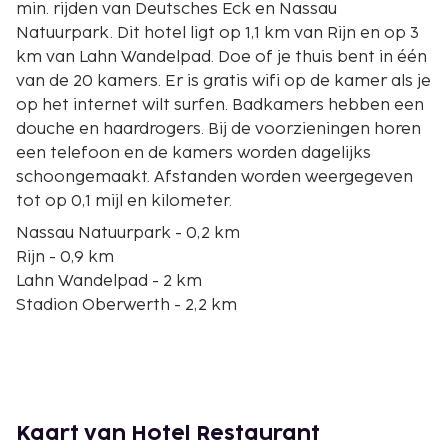
min. rijden van Deutsches Eck en Nassau
Natuurpark. Dit hotel ligt op 1,1 km van Rijn en op 3
km van Lahn Wandelpad. Doe of je thuis bent in één
van de 20 kamers. Er is gratis wifi op de kamer als je
op het internet wilt surfen. Badkamers hebben een
douche en haardrogers. Bij de voorzieningen horen
een telefoon en de kamers worden dagelijks
schoongemaakt. Afstanden worden weergegeven
tot op 0,1 mijl en kilometer.
Nassau Natuurpark - 0,2 km
Rijn - 0,9 km
Lahn Wandelpad - 2 km
Stadion Oberwerth - 2,2 km
St Josef - 3,2 km
Kapel St. Martin - 3,6 km
Kasteel Martinsburg - 3,7 km
Burg Lahneck - 3,8 km
Kaiserin-Augusta-Anlagen - 3,9 km
Kaart van Hotel Restaurant