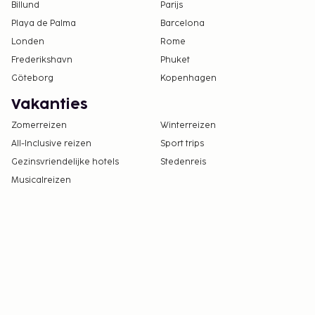
Billund
Parijs
Playa de Palma
Barcelona
Londen
Rome
Frederikshavn
Phuket
Göteborg
Kopenhagen
Vakanties
Zomerreizen
Winterreizen
All-Inclusive reizen
Sport trips
Gezinsvriendelijke hotels
Stedenreis
Musicalreizen