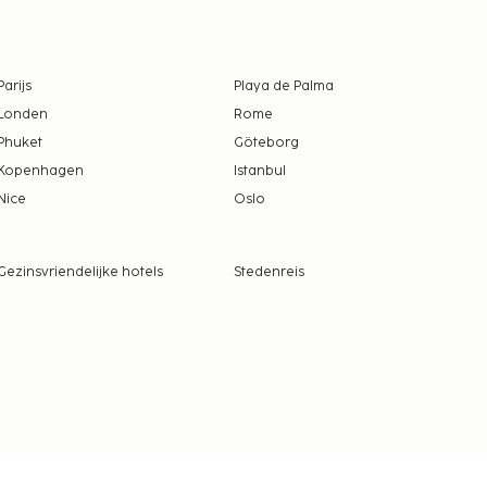
Parijs
Playa de Palma
Londen
Rome
Phuket
Göteborg
Kopenhagen
Istanbul
Nice
Oslo
Gezinsvriendelijke hotels
Stedenreis