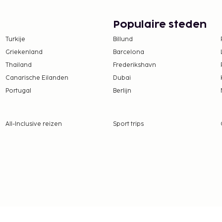
eptie en een automaat.
Populaire steden
er van de handige
agelijks kun je van 09.00
Turkije
Billund
voor onderweg.
Griekenland
Barcelona
kt tussen 21.00 uur en
Thailand
Frederikshavn
Canarische Eilanden
Dubai
 procent op betalingen
Portugal
Berlijn
 borgsommen zijn mogelijk
All-Inclusive reizen
Sport trips