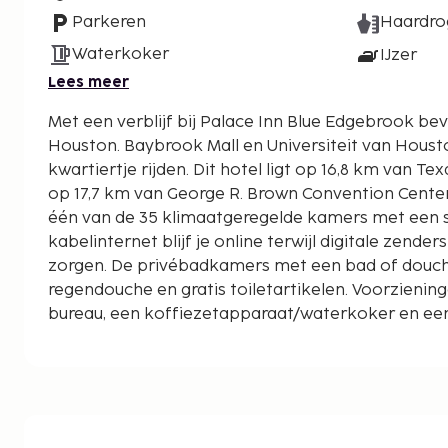
Parkeren
Haardro
Waterkoker
IJzer
Lees meer
Met een verblijf bij Palace Inn Blue Edgebrook bevind je je in het hart van
Houston. Baybrook Mall en Universiteit van Houst
kwartiertje rijden. Dit hotel ligt op 16,8 km van Texas Southern University en
op 17,7 km van George R. Brown Convention Center.
één van de 35 klimaatgeregelde kamers met een sm
kabelinternet blijf je online terwijl digitale zender
zorgen. De privébadkamers met een bad of douc
regendouche en gratis toiletartikelen. Voorziening
bureau, een koffiezetapparaat/waterkoker en een
lokale gesprekken. Afstanden worden weergegeven 
kilometer.
Almeda Mall - 3,3 km
Memorial Hermann Southeast Hospital - 9,5 km
Lone Star Luchtvaartmuseum - 10,5 km