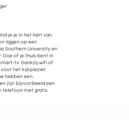
ger
on liggen op een
 Doe of je thuis bent in
art-tv. Dankzij wifi of
s voor het kijkplezier
he hebben een
en zijn bijvoorbeeld een
 telefoon met gratis
tot op 0,1 mijl en