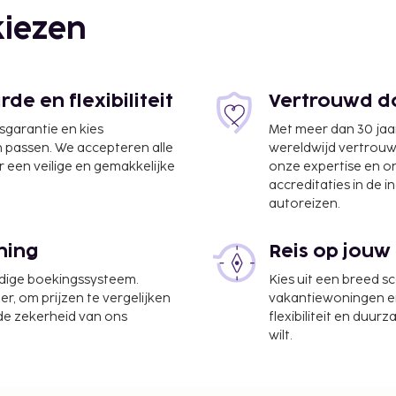
iezen
e en flexibiliteit
Vertrouwd do
jsgarantie en kies
Met meer dan 30 jaa
n passen. We accepteren alle
wereldwijd vertrou
 een veilige en gemakkelijke
onze expertise en 
 km
accreditaties in de i
autoreizen.
ning
Reis op jouw
udige boekingssysteem.
Kies uit een breed s
m
er, om prijzen te vergelijken
vakantiewoningen en 
 de zekerheid van ons
flexibiliteit en duur
wilt.
 km