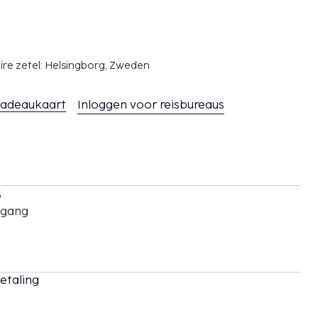
ire zetel: Helsingborg, Zweden
adeaukaart
Inloggen voor reisbureaus
s
oegang