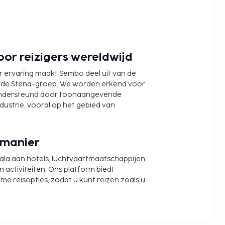
or reizigers wereldwijd
r ervaring maakt Sembo deel uit van de
wde Stena-groep. We worden erkend voor
ondersteund door toonaangevende
ndustrie, vooral op het gebied van
 manier
cala aan hotels, luchtvaartmaatschappijen,
activiteiten. Ons platform biedt
zame reisopties, zodat u kunt reizen zoals u