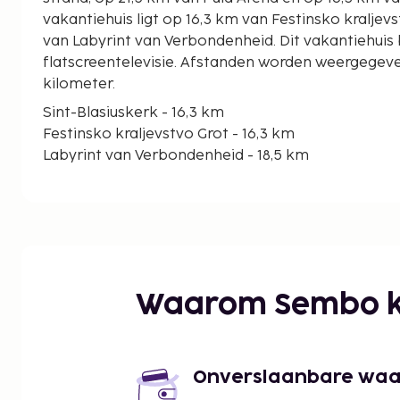
vakantiehuis ligt op 16,3 km van Festinsko kraljev
van Labyrint van Verbondenheid. Dit vakantiehuis
flatscreentelevisie. Afstanden worden weergegeven
kilometer.
Sint-Blasiuskerk - 16,3 km
Festinsko kraljevstvo Grot - 16,3 km
Labyrint van Verbondenheid - 18,5 km
Krachtlabyrint - 18,5 km
Labyrint van Wijsheid en Kennis - 18,5 km
Labyrint van Gevoelens - 18,5 km
Labyrint van Energie - 18,5 km
St. Catharinakerk - 19,2 km
Loggia - 19,6 km
Waarom Sembo k
Cisterne - 19,6 km
Kaštel Grimani - 19,7 km
Kerk van de Aankondiging - 19,7 km
Nesactium - 21,1 km
Onverslaanbare waard
Pula Arena - 21,5 km