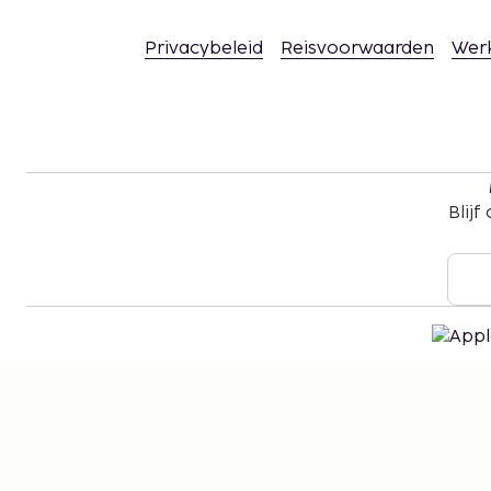
contactgegevens van de accommodatie vind j
Privacybeleid
Reisvoorwaarden
Wer
boekingsbevestiging.
Er wordt een auto aanbevolen om van en na
reizen.
Contacloos inchecken en contactloos uitcheck
Deze accommodatie heet gasten van elke sek
genderidentiteit welkom (LGBTI+-vriendelijk).
Blijf