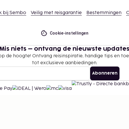
e in de
k bij Sembo
Veilig met reisgarantie
Bestemmingen
C
ar deze accommodatie te
Cookie-instellingen
en zijn mogelijk.
suele geaardheid en
Mis niets – ontvang de nieuwste update
 op de hoogte! Ontvang reisinspiratie, handige tips en t
tot exclusieve aanbiedingen.
Abonneren
©
2026
Stena Line Travel Group AB