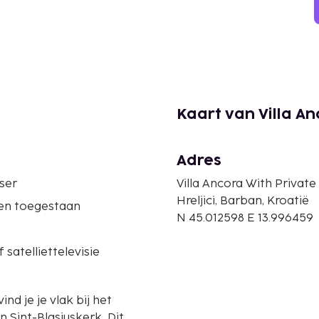
Kaart van Villa An
Adres
ser
Villa Ancora With Private
Hreljici, Barban, Kroatië
ren toegestaan
N 45.012598 E 13.996459
 satelliettelevisie
ind je je vlak bij het
Sint-Blasiuskerk. Dit