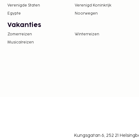
voor gasten van 12 tot 17 jaar oud. De belastin
Verenigde Staten
Verenigd Koninkrijk
kinderen jonger dan 12 jaar.
Egypte
Noorwegen
De stad heft de volgende belasting: van 1 apri
Vakanties
je EUR 1.60 per persoon, per nacht voor volw
nacht voor gasten tussen 12 en 17 jaar oud. Dez
Zomerreizen
Winterreizen
voor kinderen jonger dan 12 jaar.
Musicalreizen
We hebben alle kosten vermeld die de accommoda
doorgegeven.
Toeslag voor huisdieren: EUR 35
Assistentiedieren zijn vrijgesteld van toeslage
Toeslag voor babybed: EUR 3.0 per dag
Deze lijst is mogelijk niet volledig. Toeslagen en
excl. btw en kunnen wijzigen.
Het seizoensgebonden zwembad is geopend v
oktober.
Je kunt na overleg met de accommodatie hu
Kungsgatan 6, 252 21 Helsin
(hiervoor gelden toeslagen, die je kunt nalezen