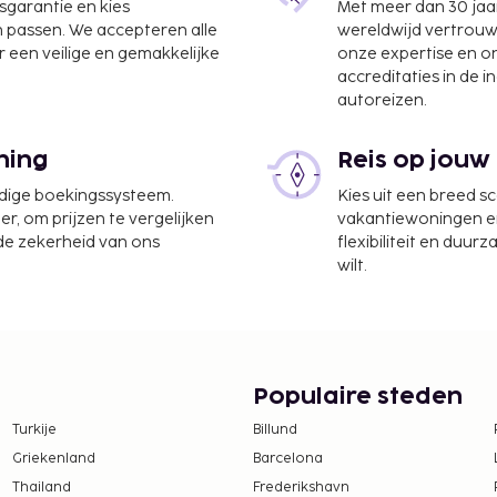
jsgarantie en kies
Met meer dan 30 jaa
n passen. We accepteren alle
wereldwijd vertrou
m
 een veilige en gemakkelijke
onze expertise en 
accreditaties in de i
r gegarandeerd dankzij
autoreizen.
n het uitzicht vanuit
ning
Reis op jouw
 tot 30 april:
udige boekingssysteem.
Kies uit een breed s
er, om prijzen te vergelijken
vakantiewoningen en 
te worden betaald. De
 de zekerheid van ons
flexibiliteit en duur
ijn:
wilt.
d en bij de
asting wordt per seizoen
 lang. Er gelden mogelijk
em voor meer informatie
Populaire steden
actgegevens in de
Turkije
Billund
ober tot 31 maart, EUR
Griekenland
Barcelona
; EUR 0.50 per nacht
Thailand
Frederikshavn