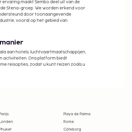
r ervaring maakt Sembo deel uit van de
wde Stena-groep. We worden erkend voor
ondersteund door toonaangevende
ndustrie, vooral op het gebied van
 manier
cala aan hotels, luchtvaartmaatschappijen,
activiteiten. Ons platform biedt
zame reisopties, zodat u kunt reizen zoals u
Parijs
Playa de Palma
Londen
Rome
Phuket
Göteborg