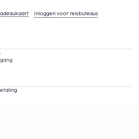
adeaukaart
Inloggen voor reisbureaus
s
oegang