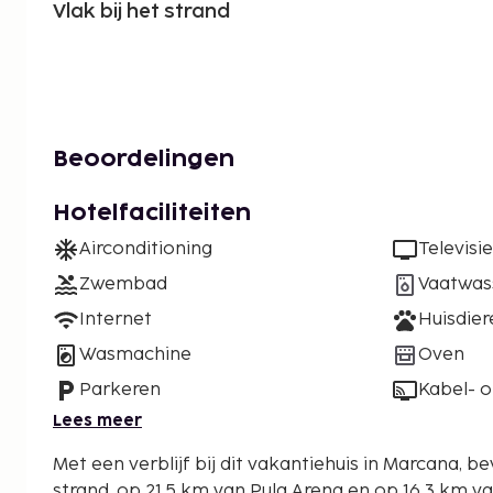
Vlak bij het strand
Beoordelingen
Hotelfaciliteiten
Airconditioning
Televisie
Zwembad
Vaatwas
Internet
Huisdie
Wasmachine
Oven
Parkeren
Kabel- of
Lees meer
Met een verblijf bij dit vakantiehuis in Marcana, bev
strand, op 21,5 km van Pula Arena en op 16,3 km van 