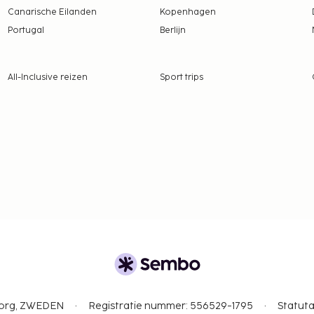
g geldt niet voor
Canarische Eilanden
Kopenhagen
Portugal
Berlijn
l tot 30 september betaal
assenen en EUR 0.80 per
e belasting geldt niet
All-Inclusive reizen
Sport trips
tie aan ons heeft
n
 borgsommen zijn mogelijk
an 01 mei t/m 31
isdieren meenemen
gborg, ZWEDEN
Registratie nummer: 556529-1795
Statuta
 in de sectie 'Kosten'). De