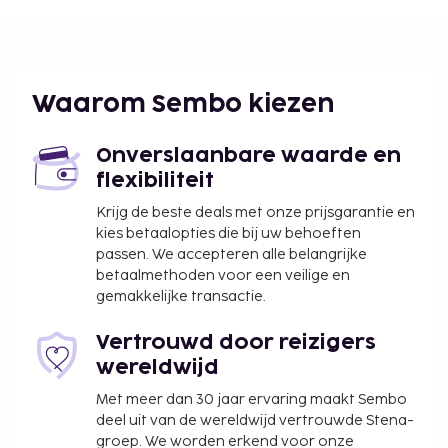
De accommodatieklasse die wordt toegekend door
ons classificatiesysteem is gebaseerd op
accommodatietype, voorzieningen en services.
Deze accommodatie is van 11 maart 2026 tot 10
Waarom Sembo kiezen
maart 2028 gesloten (datums kunnen wijzigen).
Onverslaanbare waarde en
flexibiliteit
Krijg de beste deals met onze prijsgarantie en
kies betaalopties die bij uw behoeften
passen. We accepteren alle belangrijke
betaalmethoden voor een veilige en
gemakkelijke transactie.
Vertrouwd door reizigers
wereldwijd
Met meer dan 30 jaar ervaring maakt Sembo
deel uit van de wereldwijd vertrouwde Stena-
groep. We worden erkend voor onze