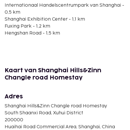
Internationaal Handelscentrumpark van Shanghai -
0,5 km
Shanghai Exhibition Center - 1,1 km
Fuxing Park - 1,2 km
Hengshan Road - 1,5 km
Westgate Mall - 1,8 km
Tempel van Jing'an - 1,8 km
West Nanjing Road - 1,9 km
Tianzifang - 1,9 km
Jing An Kerry Centre - 2 km
Kaart van Shanghai Hills&Zinn
Xintiandi Style Winkelcentrum - 2 km
Changle road Homestay
Jing An-park - 2 km
Volkspark - 2,2 km
Volksplein - 2,2 km
Adres
Shanghai Grand Theatre - 2,2 km
Shanghai Hills&Zinn Changle road Homestay
De dichtstbijgelegen grootste luchthavens zijn:
South Shaanxi Road, Xuhui District
Hongqiao International Airport (SHA) - 17,7 km
200000
Pudong International Airport (PVG) - 49 km
Huaihai Road Commercial Area, Shanghai, China