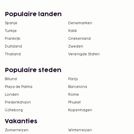
Populaire landen
Spanje
Denemarken
Turkije
Italië
Frankrijk
Griekenland
Duitsland
Zweden
Thailand
Verenigde Staten
Populaire steden
Billund
Parijs
Playa de Palma
Barcelona
Londen
Rome
Frederikshavn
Phuket
Göteborg
Kopenhagen
Vakanties
Zomerreizen
Winterreizen