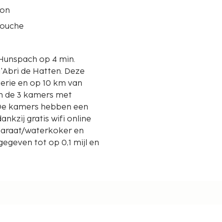
ron
douche
 Hunspach op 4 min.
ri de Hatten. Deze
terie en op 10 km van
an de 3 kamers met
. De kamers hebben een
ankzij gratis wifi online
pparaat/waterkoker en
egeven tot op 0,1 mijl en