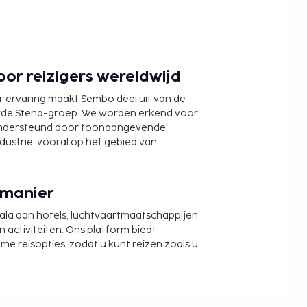
or reizigers wereldwijd
r ervaring maakt Sembo deel uit van de
wde Stena-groep. We worden erkend voor
ondersteund door toonaangevende
ndustrie, vooral op het gebied van
 manier
cala aan hotels, luchtvaartmaatschappijen,
activiteiten. Ons platform biedt
zame reisopties, zodat u kunt reizen zoals u