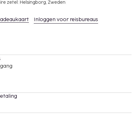
ire zetel: Helsingborg, Zweden
adeaukaart
Inloggen voor reisbureaus
s
oegang