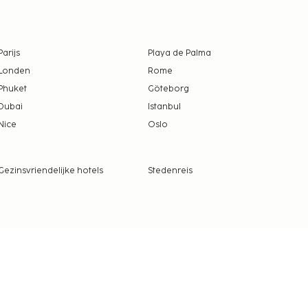
Parijs
Playa de Palma
Londen
Rome
Phuket
Göteborg
Dubai
Istanbul
Nice
Oslo
Gezinsvriendelijke hotels
Stedenreis