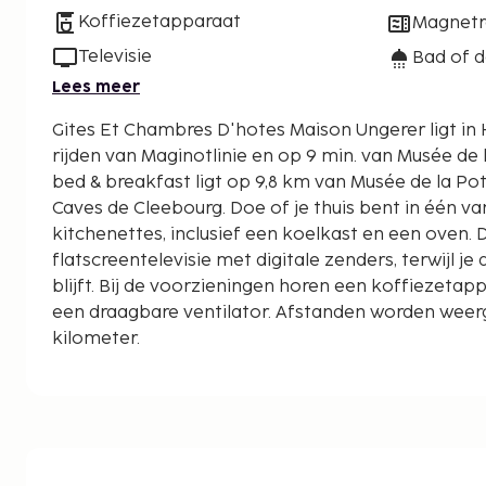
Koffiezetapparaat
Magnet
Televisie
Bad of 
Lees meer
Gites Et Chambres D'hotes Maison Ungerer ligt in
rijden van Maginotlinie en op 9 min. van Musée de l'Ab
bed & breakfast ligt op 9,8 km van Musée de la Po
Caves de Cleebourg. Doe of je thuis bent in één v
kitchenettes, inclusief een koelkast en een oven
flatscreentelevisie met digitale zenders, terwijl je d
blijft. Bij de voorzieningen horen een koffiezeta
een draagbare ventilator. Afstanden worden weerg
kilometer.
Maginotlinie - 3 km
Musée de l'Abri de Hatten - 8,3 km
Musée de la Poterie - 9,8 km
Caves de Cleebourg - 10 km
Wissembourg Grotten - 10,2 km