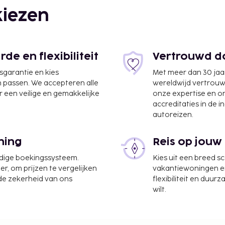
iezen
e en flexibiliteit
Vertrouwd do
jsgarantie en kies
Met meer dan 30 jaa
n passen. We accepteren alle
wereldwijd vertrou
 een veilige en gemakkelijke
onze expertise en 
accreditaties in de i
autoreizen.
-Baden (FKB-Luchthaven
ning
Reis op jouw
udige boekingssysteem.
Kies uit een breed s
e bed & breakfast kun je
er, om prijzen te vergelijken
vakantiewoningen en 
en wandel- en fietsroutes
 de zekerheid van ons
flexibiliteit en duur
en van een lekker
wilt.
tot 10.00 uur.
te worden betaald. De