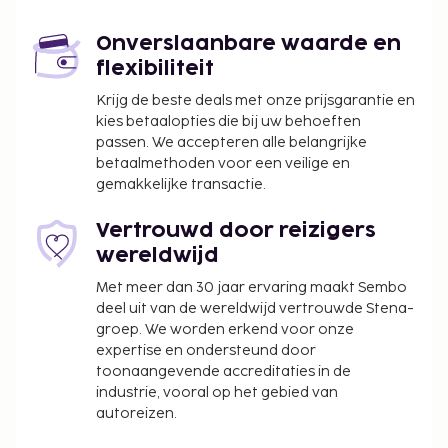
rookvrije hotel werd gebouwd in 2018. Maak kennis
met andere gasten tijdens een gratis receptie,
Onverslaanbare waarde en
dagelijks aangeboden. Dagelijks kun je tegen
flexibiliteit
betaling genieten van een lekker continentaal
ontbijt, dat geserveerd wordt van 08.00 uur tot
Krijg de beste deals met onze prijsgarantie en
kies betaalopties die bij uw behoeften
10.00 uur.
passen. We accepteren alle belangrijke
Toeslag voor het continentaal ontbijt: ca. INR
betaalmethoden voor een veilige en
300 voor volwassenen en ca. INR 100 voor
gemakkelijke transactie.
kinderen
Vertrouwd door reizigers
Deze lijst is mogelijk niet volledig. Toeslagen en
wereldwijd
borgsommen zijn mogelijk excl. btw en kunnen
wijzigen.
Met meer dan 30 jaar ervaring maakt Sembo
deel uit van de wereldwijd vertrouwde Stena-
In deze accommodatie zijn huisdieren en
groep. We worden erkend voor onze
assistentiedieren niet toegestaan.
expertise en ondersteund door
toonaangevende accreditaties in de
industrie, vooral op het gebied van
autoreizen.