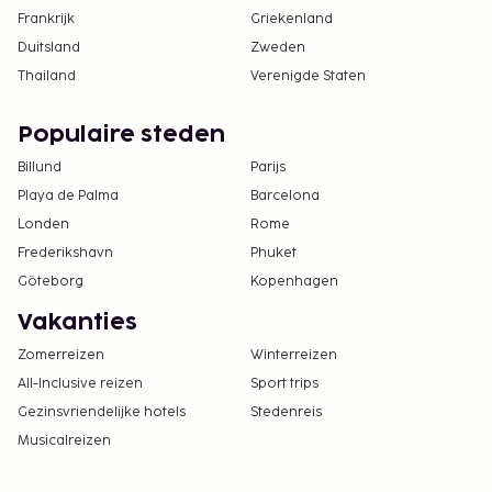
Frankrijk
Griekenland
Duitsland
Zweden
Thailand
Verenigde Staten
Populaire steden
Billund
Parijs
Playa de Palma
Barcelona
Londen
Rome
Frederikshavn
Phuket
Göteborg
Kopenhagen
Vakanties
Zomerreizen
Winterreizen
All-Inclusive reizen
Sport trips
Gezinsvriendelijke hotels
Stedenreis
Musicalreizen