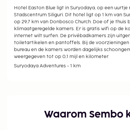
Hotel Easton Blue ligt in Suryodaya, op een uurtje
Stadscentrum Siliguri. Dit hotel ligt op 1 km van Suryodaya Adventures en
op 29,7 km van Donbosco Church. Doe of je thuis b
klimaatgeregelde kamers. Er is gratis wifi op de k
internet wilt surfen. De privébadkamers zijn uitge
toiletartikelen en pantoffels. Bij de voorzieningen
bureau en de kamers worden dagelijks schoonge
weergegeven tot op 0,1 mijl en kilometer.
Suryodaya Adventures - 1 km
Donbosco Church - 29,7 km
Bokar Ngedon Chokhor Ling Monastery - 34,9 km
Ghoom Monastery - 35,6 km
Yiga Choling - 35,7 km
Arjundhara - 37,9 km
Monument van Batasia - 38 km
Waarom Sembo k
Neora National Park - 38,4 km
Tijgerheuvel - 40,5 km
Kakarvitta Eye Hospital - 42,5 km