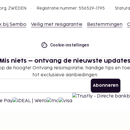
gborg, ZWEDEN
Registratie nummer: 556529-1795
Statuta
k bij Sembo
Veilig met reisgarantie
Bestemmingen
C
Cookie-instellingen
Mis niets – ontvang de nieuwste update
 op de hoogte! Ontvang reisinspiratie, handige tips en t
tot exclusieve aanbiedingen.
Abonneren
©
2026
Stena Line Travel Group AB