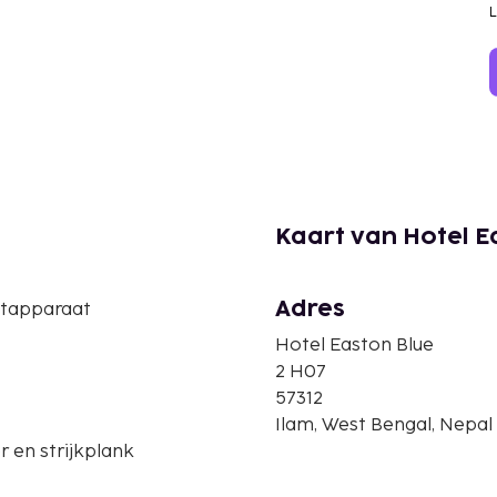
Kaart van Hotel E
Adres
etapparaat
Hotel Easton Blue
2 H07
57312
Ilam, West Bengal, Nepal
er en strijkplank