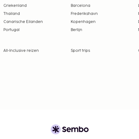
 borgsommen zijn mogelijk
Griekenland
Barcelona
Thailand
Frederikshavn
Canarische Eilanden
Kopenhagen
Portugal
Berlijn
All-Inclusive reizen
Sport trips