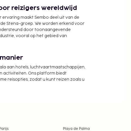
or reizigers wereldwijd
r ervaring maakt Sembo deel uit van de
wde Stena-groep. We worden erkend voor
ondersteund door toonaangevende
ndustrie, vooral op het gebied van
 manier
cala aan hotels, luchtvaartmaatschappijen,
activiteiten. Ons platform biedt
zame reisopties, zodat u kunt reizen zoals u
Parijs
Playa de Palma