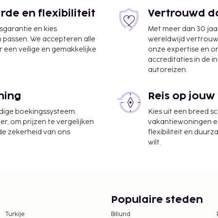
e en flexibiliteit
Vertrouwd do
jsgarantie en kies
Met meer dan 30 jaa
n passen. We accepteren alle
wereldwijd vertrou
 een veilige en gemakkelijke
onze expertise en 
accreditaties in de i
autoreizen.
9,9 km
trum, een
ning
Reis op jouw
er plaatse heb je gratis
eningen zoals gratis
udige boekingssysteem.
Kies uit een breed s
an een maaltijd in het
er, om prijzen te vergelijken
vakantiewoningen en 
 de zekerheid van ons
flexibiliteit en duur
afé van dit hotel. Sluit
wilt.
ijks kun je tegen betaling
eerd wordt van 07.00 uur
r volwassenen en ca. USD
Populaire steden
Turkije
Billund