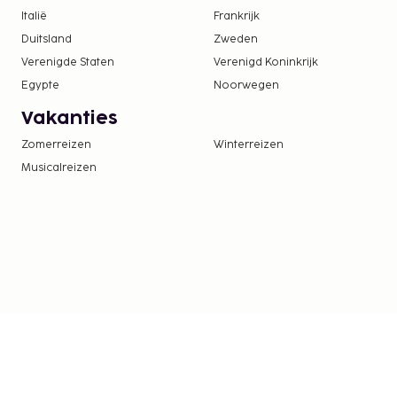
Deze lijst is mogelijk niet volledig. Toeslagen en
Italië
Frankrijk
excl. btw en kunnen wijzigen.
Duitsland
Zweden
Verenigde Staten
Verenigd Koninkrijk
Egypte
Noorwegen
Vakanties
Zomerreizen
Winterreizen
Musicalreizen