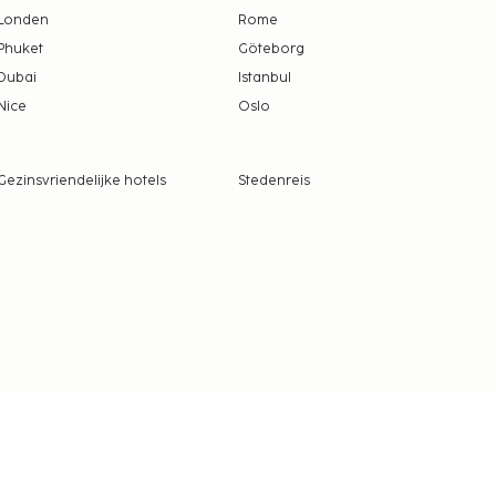
Londen
Rome
Phuket
Göteborg
Dubai
Istanbul
Nice
Oslo
Gezinsvriendelijke hotels
Stedenreis