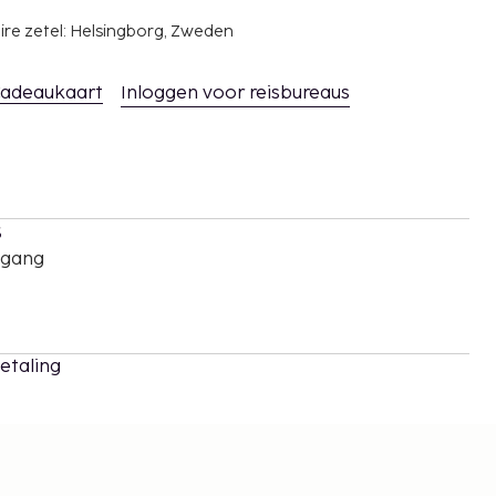
ire zetel: Helsingborg, Zweden
adeaukaart
Inloggen voor reisbureaus
s
oegang