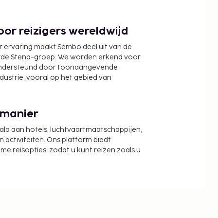
or reizigers wereldwijd
r ervaring maakt Sembo deel uit van de
wde Stena-groep. We worden erkend voor
ondersteund door toonaangevende
ndustrie, vooral op het gebied van
 manier
cala aan hotels, luchtvaartmaatschappijen,
activiteiten. Ons platform biedt
zame reisopties, zodat u kunt reizen zoals u