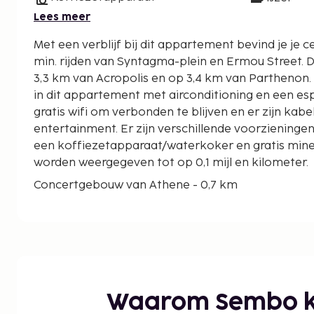
Lees meer
Met een verblijf bij dit appartement bevind je je c
min. rijden van Syntagma-plein en Ermou Street. Dit appartement ligt op
3,3 km van Acropolis en op 3,4 km van Parthenon.
in dit appartement met airconditioning en een esp
gratis wifi om verbonden te blijven en er zijn kab
entertainment. Er zijn verschillende voorziening
een koffiezetapparaat/waterkoker en gratis mine
worden weergegeven tot op 0,1 mijl en kilometer.
Concertgebouw van Athene - 0,7 km
Amerikaanse Ambassade - 0,7 km
Mavili plein - 0,8 km
Lycabettus-berg - 1 km
Benaki Museum - 1,4 km
Presidentieel Verblijf - 1,5 km
Nationale Tuin van Athene - 1,6 km
Waarom Sembo k
Helleens Parlementsgebouw - 1,7 km