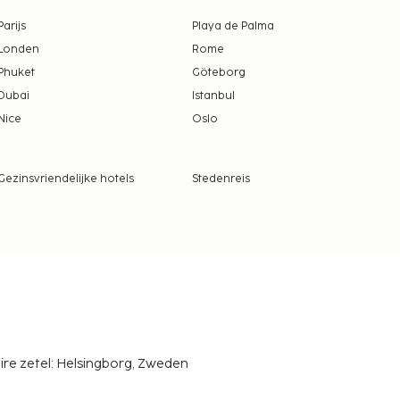
Parijs
Playa de Palma
Londen
Rome
Phuket
Göteborg
Dubai
Istanbul
Nice
Oslo
Gezinsvriendelijke hotels
Stedenreis
ire zetel: Helsingborg, Zweden