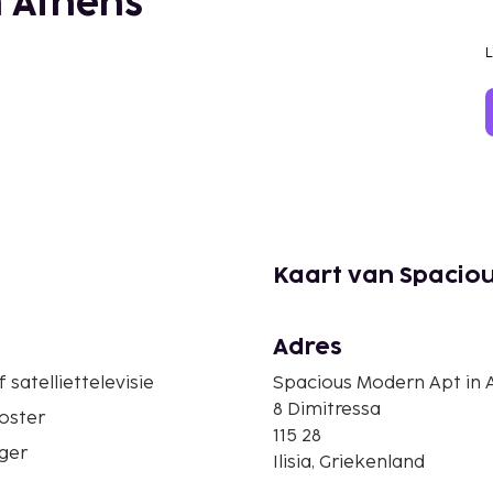
n Athens
Kaart van Spaciou
Adres
 satelliettelevisie
Spacious Modern Apt in 
8 Dimitressa
oster
115 28
ger
Ilisia, Griekenland