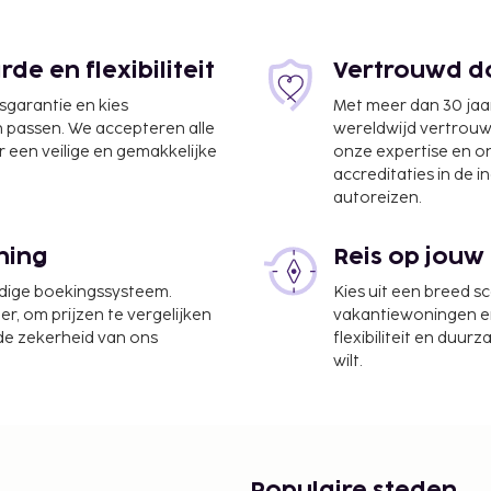
e en flexibiliteit
Vertrouwd do
jsgarantie en kies
Met meer dan 30 jaa
n passen. We accepteren alle
wereldwijd vertrou
 een veilige en gemakkelijke
onze expertise en 
accreditaties in de i
autoreizen.
erios Venizelos) - 31,4
ning
Reis op jouw
ckservice en een snelle
uttleservice van/naar de
udige boekingssysteem.
Kies uit een breed s
maken. Dit appartement
er, om prijzen te vergelijken
vakantiewoningen en 
 de zekerheid van ons
flexibiliteit en duur
wilt.
te worden betaald. De
ijn:
d en bij de
asting wordt per seizoen