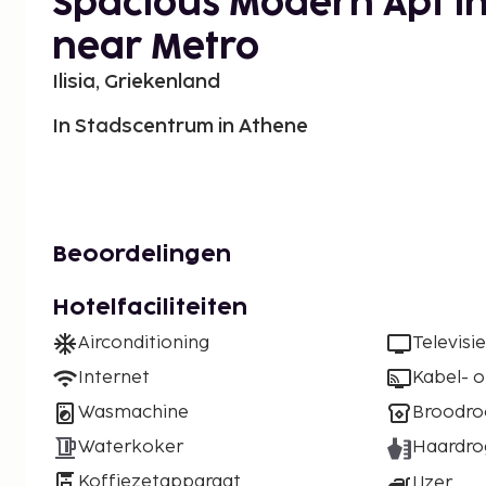
Spacious Modern Apt i
near Metro
Ilisia, Griekenland
In Stadscentrum in Athene
Beoordelingen
Hotelfaciliteiten
Airconditioning
Televisie
Internet
Kabel- of
Wasmachine
Broodro
Waterkoker
Haardro
Koffiezetapparaat
IJzer