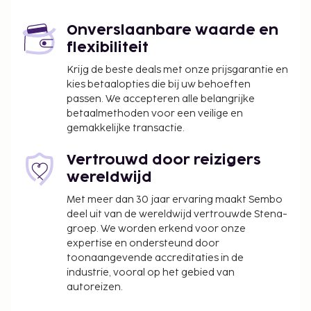
Enkele van de voorzieningen zijn een 24-uurs
Onverslaanbare waarde en
receptie, een wasserij en een kluis bij de receptie. De
flexibiliteit
accommodatie heeft een terras waar je van het
uitzicht kunt genieten. Profiteer in dit hotel van de
Krijg de beste deals met onze prijsgarantie en
kies betaalopties die bij uw behoeften
roomservice (beperkte tijden). Maak kennis met
passen. We accepteren alle belangrijke
andere gasten tijdens een gratis receptie, dagelijks
betaalmethoden voor een veilige en
aangeboden. Dagelijks kun je tegen betaling
gemakkelijke transactie.
genieten van een lekker continentaal ontbijt, dat
geserveerd wordt van 08.00 uur tot 10.00 uur.
Vertrouwd door reizigers
Toeslag voor het continentaal ontbijt: ca. INR
wereldwijd
300 voor volwassenen en ca. INR 100 voor
Met meer dan 30 jaar ervaring maakt Sembo
kinderen
deel uit van de wereldwijd vertrouwde Stena-
groep. We worden erkend voor onze
Deze lijst is mogelijk niet volledig. Toeslagen en
expertise en ondersteund door
borgsommen zijn mogelijk excl. btw en kunnen
toonaangevende accreditaties in de
wijzigen.
industrie, vooral op het gebied van
In deze accommodatie zijn huisdieren en
autoreizen.
assistentiedieren niet toegestaan.