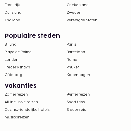
Frankrijk
Griekenland
Duitsland
Zweden
Thailand
Verenigde Staten
Populaire steden
Billund
Parijs
Playa de Palma
Barcelona
Londen
Rome
Frederikshavn
Phuket
Göteborg
Kopenhagen
Vakanties
Zomerreizen
Winterreizen
All-Inclusive reizen
Sport trips
Gezinsvriendelijke hotels
Stedenreis
Musicalreizen