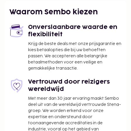
rookruimtes.
De volgende kosten dienen bij de accommodatie te
Waarom Sembo kiezen
worden betaald. De kosten kunnen inclusief
toepasselijke belastingen zijn:
Onverslaanbare waarde en
Borgsom: INR 2500 per accommodatie, per
flexibiliteit
nacht
Krijg de beste deals met onze prijsgarantie en
kies betaalopties die bij uw behoeften
We hebben alle kosten vermeld die de
passen. We accepteren alle belangrijke
accommodatie aan ons heeft doorgegeven.
betaalmethoden voor een veilige en
gemakkelijke transactie.
Vertrouwd door reizigers
wereldwijd
Met meer dan 30 jaar ervaring maakt Sembo
deel uit van de wereldwijd vertrouwde Stena-
groep. We worden erkend voor onze
expertise en ondersteund door
toonaangevende accreditaties in de
industrie, vooral op het gebied van