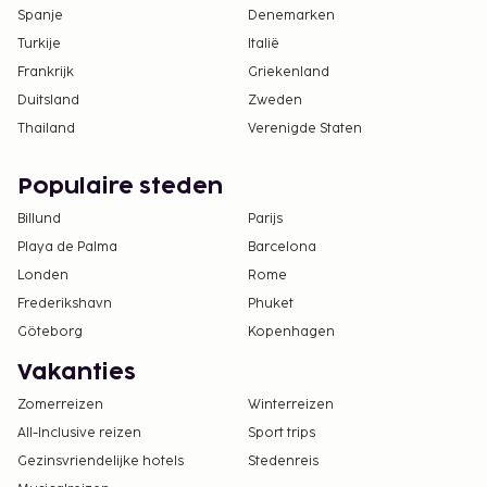
Spanje
Denemarken
Turkije
Italië
Frankrijk
Griekenland
Duitsland
Zweden
Thailand
Verenigde Staten
Populaire steden
Billund
Parijs
Playa de Palma
Barcelona
Londen
Rome
Frederikshavn
Phuket
Göteborg
Kopenhagen
Vakanties
Zomerreizen
Winterreizen
All-Inclusive reizen
Sport trips
Gezinsvriendelijke hotels
Stedenreis