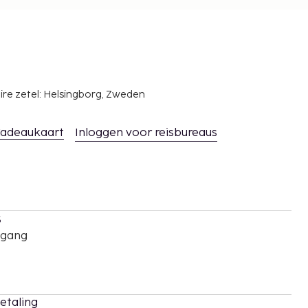
ire zetel: Helsingborg, Zweden
adeaukaart
Inloggen voor reisbureaus
s
oegang