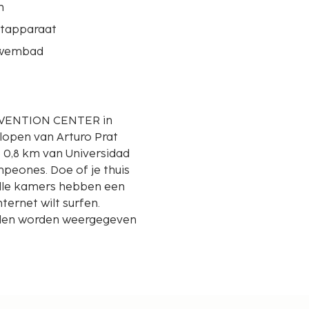
n
etapparaat
zwembad
ONVENTION CENTER in
. lopen van Arturo Prat
mpeones. Doe of je thuis
Alle kamers hebben een
nternet wilt surfen.
nden worden weergegeven