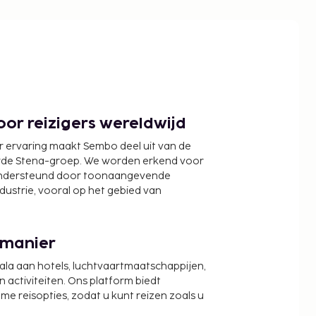
or reizigers wereldwijd
r ervaring maakt Sembo deel uit van de
wde Stena-groep. We worden erkend voor
ondersteund door toonaangevende
ndustrie, vooral op het gebied van
 manier
cala aan hotels, luchtvaartmaatschappijen,
activiteiten. Ons platform biedt
zame reisopties, zodat u kunt reizen zoals u