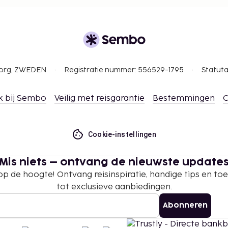
19.30 uur.
elingen. Reserveringen
opneemt met dit hotel
e kamers (toeslagen zijn
gborg, ZWEDEN
Registratie nummer: 556529-1795
Statuta
'Kosten'). Je kunt een van
act op te nemen met de
 de boekingsbevestiging.
k bij Sembo
Veilig met reisgarantie
Bestemmingen
C
Cookie-instellingen
Mis niets – ontvang de nieuwste update
 op de hoogte! Ontvang reisinspiratie, handige tips en t
tot exclusieve aanbiedingen.
Abonneren