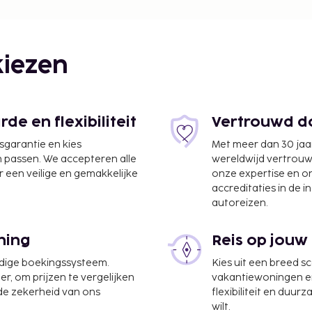
iezen
e en flexibiliteit
Vertrouwd do
jsgarantie en kies
Met meer dan 30 jaa
n passen. We accepteren alle
wereldwijd vertrou
 een veilige en gemakkelijke
onze expertise en 
accreditaties in de i
autoreizen.
umata) - 36,1 km
ptie, meertalig personeel
ning
Reis op jouw
er 3 vergaderruimtes. Ter
 de vele recreatieve
udige boekingssysteem.
Kies uit een breed s
 en fitnessfaciliteiten
er, om prijzen te vergelijken
vakantiewoningen en 
 de zekerheid van ons
flexibiliteit en duur
tis wifi,
wilt.
 een maaltijd in het