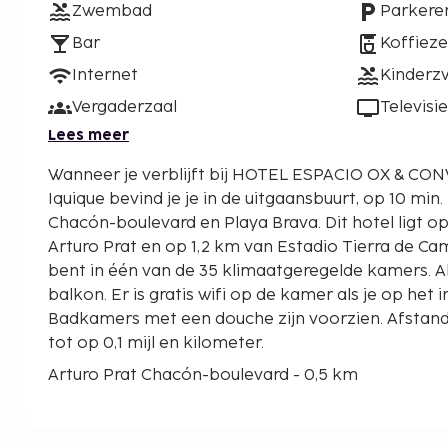
Zwembad
Parkere
Bar
Koffiez
Internet
Kinder
Vergaderzaal
Televisie
Lees meer
Wanneer je verblijft bij HOTEL ESPACIO OX & C
Iquique bevind je je in de uitgaansbuurt, op 10 min
Chacón-boulevard en Playa Brava. Dit hotel ligt op 0,8 km van Universidad
Arturo Prat en op 1,2 km van Estadio Tierra de Ca
bent in één van de 35 klimaatgeregelde kamers. 
balkon. Er is gratis wifi op de kamer als je op het i
Badkamers met een douche zijn voorzien. Afsta
tot op 0,1 mijl en kilometer.
Arturo Prat Chacón-boulevard - 0,5 km
Playa Brava - 0,6 km
Universidad Arturo Prat - 0,9 km
Estadio Tierra de Campeones - 1,3 km