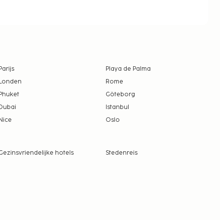
Parijs
Playa de Palma
Londen
Rome
Phuket
Göteborg
Dubai
Istanbul
Nice
Oslo
Gezinsvriendelijke hotels
Stedenreis