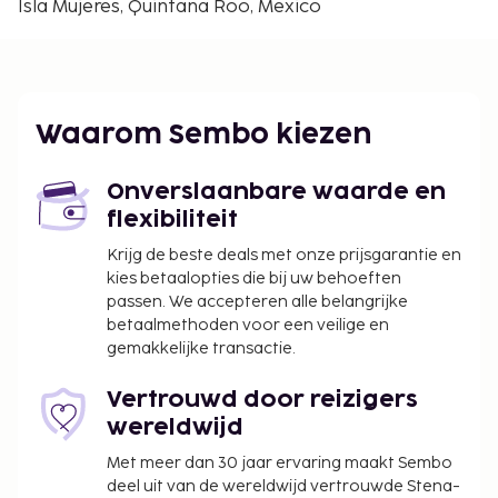
Isla Mujeres, Quintana Roo, Mexico
Miguel Hidalgo - 3,9 km
Parador Fotográfico - 4,2 km
Ter plaatse heb je gratis parkeerplaatsen. Plezier
gegarandeerd dankzij een buitenzwembad of
Waarom Sembo kiezen
geniet van het uitzicht vanuit een terras.
De volgende kosten dienen bij de accommodatie te
Onverslaanbare waarde en
worden betaald. De kosten kunnen inclusief
flexibiliteit
toepasselijke belastingen zijn:
Krijg de beste deals met onze prijsgarantie en
Borgsom: USD 500 per verblijf
kies betaalopties die bij uw behoeften
passen. We accepteren alle belangrijke
We hebben alle kosten vermeld die de
betaalmethoden voor een veilige en
accommodatie aan ons heeft doorgegeven.
gemakkelijke transactie.
Vertrouwd door reizigers
wereldwijd
Met meer dan 30 jaar ervaring maakt Sembo
deel uit van de wereldwijd vertrouwde Stena-