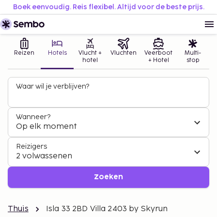
Boek eenvoudig. Reis flexibel. Altijd voor de beste prijs.
Reizen
Hotels
Vlucht +
Vluchten
Veerboot
Multi-
hotel
+ Hotel
stop
Waar wil je verblijven?
Wanneer?
Op elk moment
Reizigers
2 volwassenen
Zoeken
Thuis
Isla 33 2BD Villa 2403 by Skyrun