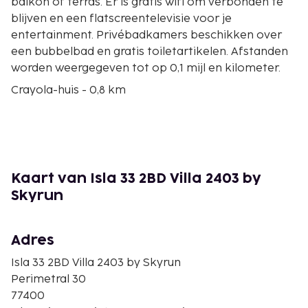
balkon of terras. Er is gratis wifi om verbonden te
blijven en een flatscreentelevisie voor je
entertainment. Privébadkamers beschikken over
een bubbelbad en gratis toiletartikelen. Afstanden
worden weergegeven tot op 0,1 mijl en kilometer.
Crayola-huis - 0,8 km
Hacienda Mundaca - 1,4 km
Shark Beach - 2,2 km
Nationaal park Costa Occidental de Isla Mujeres,
Punta Cancún y Punta Nizuc - 2,3 km
Rifpark Garrafon - 2,3 km
Kaart van Isla 33 2BD Villa 2403 by
Museo Capitán Dulché - 2,4 km
Skyrun
Parque de los Sueños - 2,6 km
Joysxee-eiland - 3 km
Punta Sur - 3,4 km
Adres
Beeldentuin van Isla Mujeres - 3,6 km
Isla 33 2BD Villa 2403 by Skyrun
Ixchel-standbeeld - 3,7 km
Perimetral 30
Acantilado del Amanecer-klif - 3,8 km
77400
Veerbootterminal van Isla Mujeres - 3,9 km