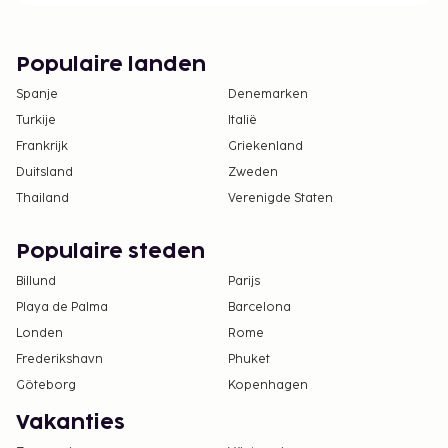
Populaire landen
Spanje
Denemarken
Turkije
Italië
Frankrijk
Griekenland
Duitsland
Zweden
Thailand
Verenigde Staten
Populaire steden
Billund
Parijs
Playa de Palma
Barcelona
Londen
Rome
Frederikshavn
Phuket
Göteborg
Kopenhagen
Vakanties