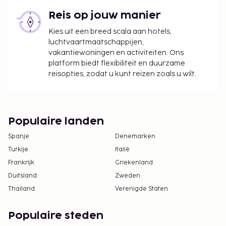
toestemming gegeven wordt door de andere
ouder. Als de ouders of de wettelijke voogd niet
Reis op jouw manier
in staat of niet bereid zijn om deze
Kies uit een breed scala aan hotels,
toestemming te presenteren, dan is er een
luchtvaartmaatschappijen,
juridische toestemming nodig. Mensen die met
vakantiewoningen en activiteiten. Ons
kinderen naar Brazilië reizen dienen voor
platform biedt flexibiliteit en duurzame
reisopties, zodat u kunt reizen zoals u wilt.
vertrek met het Braziliaanse consulaat te
overleggen voor meer informatie.
Gasten kunnen overal contactloos betalen.
Populaire landen
Spanje
Denemarken
Turkije
Italië
Frankrijk
Griekenland
Duitsland
Zweden
Thailand
Verenigde Staten
Populaire steden