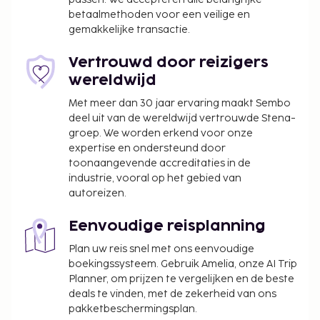
20 per persoon
betaalmethoden voor een veilige en
gemakkelijke transactie.
Toeslag voor huisdieren: BRL 25 per huisdier, per
nacht
Vertrouwd door reizigers
Assistentiedieren zijn vrijgesteld van toeslagen
wereldwijd
Deze lijst is mogelijk niet volledig. Toeslagen en
Met meer dan 30 jaar ervaring maakt Sembo
borgsommen zijn mogelijk excl. btw en kunnen
deel uit van de wereldwijd vertrouwde Stena-
wijzigen.
groep. We worden erkend voor onze
expertise en ondersteund door
Ouders of wettelijke voogden die reizen met
toonaangevende accreditaties in de
kinderen van jonger dan 18 jaar dienen bij het
industrie, vooral op het gebied van
inchecken de geboorteakte en een
autoreizen.
identiteitsbewijs met foto (bijvoorbeeld een
paspoort) te overhandigen. Als er bij
Eenvoudige reisplanning
internationale reizen naar Brazilië slechts één
Plan uw reis snel met ons eenvoudige
van de ouders met een kind reist, dan dient hij
boekingssysteem. Gebruik Amelia, onze AI Trip
of zij, naast de geboorteakte en een
Planner, om prijzen te vergelijken en de beste
identiteitsbewijs met foto, een notarieel
deals te vinden, met de zekerheid van ons
bekrachtigde brief te overhandigen waarin
pakketbeschermingsplan.