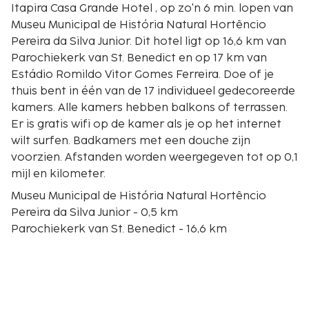
Itapira Casa Grande Hotel , op zo'n 6 min. lopen van
Museu Municipal de História Natural Hortêncio
Pereira da Silva Junior. Dit hotel ligt op 16,6 km van
Parochiekerk van St. Benedict en op 17 km van
Estádio Romildo Vitor Gomes Ferreira. Doe of je
thuis bent in één van de 17 individueel gedecoreerde
kamers. Alle kamers hebben balkons of terrassen.
Er is gratis wifi op de kamer als je op het internet
wilt surfen. Badkamers met een douche zijn
voorzien. Afstanden worden weergegeven tot op 0,1
mijl en kilometer.
Museu Municipal de História Natural Hortêncio
Pereira da Silva Junior - 0,5 km
Parochiekerk van St. Benedict - 16,6 km
Estádio Romildo Vitor Gomes Ferreira - 17 km
Teatro Monsenhor Nora - 17,1 km
José Schincariol Park - 17,2 km
Centro Cultural Professor Lauro Monteiro de