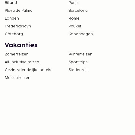
Billund
Parijs
Playa de Palma
Barcelona
Londen
Rome
Frederikshavn
Phuket
Göteborg
Kopenhagen
Vakanties
Zomerreizen
Winterreizen
All-Inclusive reizen
Sport trips
Gezinsvriendelijke hotels
Stedenreis
Musicalreizen