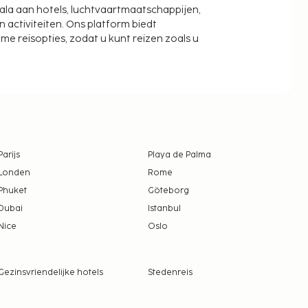
cala aan hotels, luchtvaartmaatschappijen,
activiteiten. Ons platform biedt
zame reisopties, zodat u kunt reizen zoals u
Parijs
Playa de Palma
Londen
Rome
Phuket
Göteborg
Dubai
Istanbul
Nice
Oslo
Gezinsvriendelijke hotels
Stedenreis