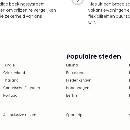
voorzieningen zoals
udige boekingssysteem.
Kies uit een breed s
er, om prijzen te vergelijken
vakantiewoningen en 
 de zekerheid van ons
flexibiliteit en duur
wilt.
Populaire steden
Turkije
Billund
Griekenland
Barcelona
Thailand
Frederikshavn
Canarische Eilanden
Kopenhagen
Portugal
Berlijn
All-Inclusive reizen
Sport trips