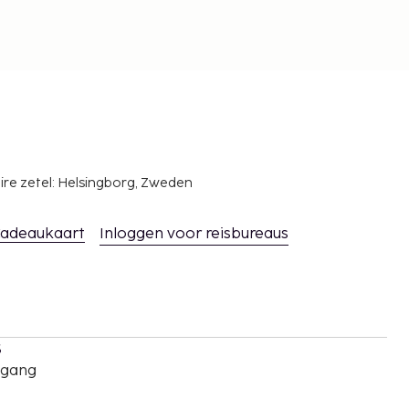
ire zetel: Helsingborg, Zweden
adeaukaart
Inloggen voor reisbureaus
s
oegang