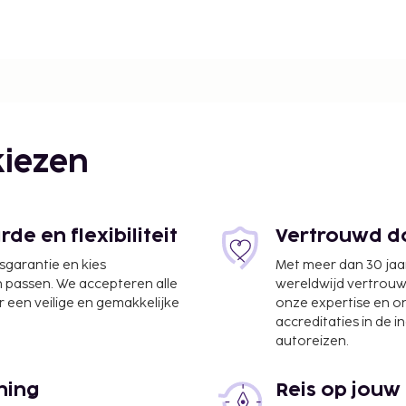
m
iezen
e en flexibiliteit
Vertrouwd do
jsgarantie en kies
Met meer dan 30 jaa
n passen. We accepteren alle
wereldwijd vertrou
 een veilige en gemakkelijke
onze expertise en 
accreditaties in de i
autoreizen.
AI) - 12,6 km
 de lobby, een
ning
Reis op jouw
te. Ter plaatse heb je