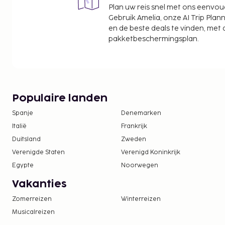
gratis parkeerplaatsen. Profiteer van de handige 
Plan uw reis snel met ons eenvo
gratis wifi en conciërgeservices.
Gebruik Amelia, onze AI Trip Plann
en de beste deals te vinden, met
pakketbeschermingsplan.
Populaire landen
Spanje
Denemarken
Italië
Frankrijk
Duitsland
Zweden
Verenigde Staten
Verenigd Koninkrijk
Egypte
Noorwegen
Vakanties
Zomerreizen
Winterreizen
Musicalreizen