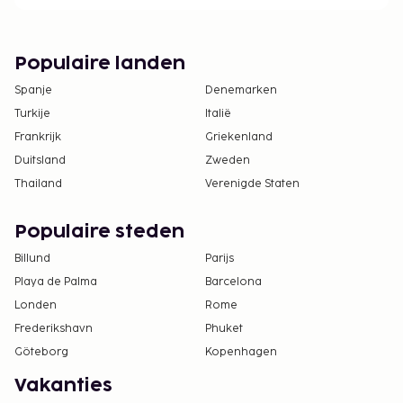
Populaire landen
Spanje
Denemarken
Turkije
Italië
Frankrijk
Griekenland
Duitsland
Zweden
Thailand
Verenigde Staten
Populaire steden
Billund
Parijs
Playa de Palma
Barcelona
Londen
Rome
Frederikshavn
Phuket
Göteborg
Kopenhagen
Vakanties