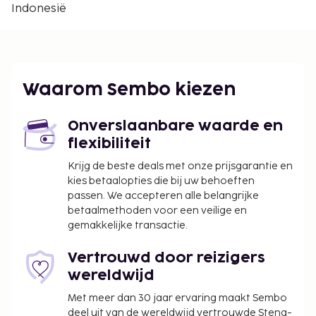
Indonesië
Jakarta (CGK-Soekarno-Hatta Intl.).
Enkele van de voorzieningen zijn een
geldautomaat/bankservice en een lift. Profiteer
zoveel mogelijk van recreatieve voorzieningen, met
onder meer een buitenzwembad en een 24-uurs
Waarom Sembo kiezen
fitnesscentrum.
De volgende kosten dienen bij de accommodatie te
Onverslaanbare waarde en
worden betaald. De kosten kunnen inclusief
flexibiliteit
toepasselijke belastingen zijn:
Krijg de beste deals met onze prijsgarantie en
Schoonmaakkosten: IDR 130000.00 per
kies betaalopties die bij uw behoeften
passen. We accepteren alle belangrijke
accommodatie, per verblijf
betaalmethoden voor een veilige en
Vóór het inchecken dien je een borgsom van
gemakkelijke transactie.
IDR 300000 te betalen.
Vertrouwd door reizigers
We hebben alle kosten vermeld die de
wereldwijd
accommodatie aan ons heeft doorgegeven.
Met meer dan 30 jaar ervaring maakt Sembo
In deze accommodatie zijn huisdieren en
deel uit van de wereldwijd vertrouwde Stena-