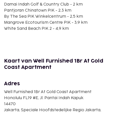
Damai Indah Golf & Country Club - 2 km
Pantjoran Chinatown PIK - 2,3 km
By The Sea PIK Winkelcentrum - 2,5 km
Mangrove Ecotourism Centre PIK - 3,9 km
White Sand Beach PIK 2 - 4,9 km
Winkelcentrum Emporium Pluit - 9,7 km
Puri Indah Mall - 10,6 km
Lippo Mall Puri - 11,3 km
Cengkareng golfclub - 11,4 km
Bandara City Mall - 12,7 km
Kaart van Well Furnished 1Br At Gold
Sunda Kelapa - 12,8 km
Coast Apartment
Bank Indonesia-museum - 12,9 km
Historisch Museum van Jakarta - 13,8 km
Taman Fatahillah - 13,8 km
Adres
De dichtstbijgelegen grootste luchthavens zijn:
Well Furnished 1Br At Gold Coast Apartment
Jakarta (CGK-Soekarno-Hatta Intl.) - 14,9 km
Honolulu FL19 #E, Jl. Pantai Indah Kapuk
Jakarta (HLP-Halim Perdanakusuma Intl.) - 29,9 km
14470
Jakarta, Speciale Hoofdstedelijke Regio Jakarta,
De aanbevolen luchthaven voor dit appartement is