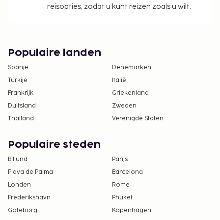
reisopties, zodat u kunt reizen zoals u wilt.
Populaire landen
Spanje
Denemarken
Turkije
Italië
Frankrijk
Griekenland
Duitsland
Zweden
Thailand
Verenigde Staten
Populaire steden
Billund
Parijs
Playa de Palma
Barcelona
Londen
Rome
Frederikshavn
Phuket
Göteborg
Kopenhagen