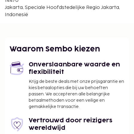
14470
Jakarta (HLP-Halim Perdanakusuma Intl.) - 31,3 km
Jakarta, Speciale Hoofdstedelijke Regio Jakarta,
Indonesië
De aanbevolen luchthaven voor dit appartement is
Jakarta (CGK-Soekarno-Hatta Intl.).
Enkele van de voorzieningen zijn een
geldautomaat/bankservice en een lift. Geniet van
recreatieve voorzieningen zoals een
Waarom Sembo kiezen
buitenzwembad en een 24-uurs fitnesscentrum.
De volgende kosten dienen bij de accommodatie te
Onverslaanbare waarde en
worden betaald. De kosten kunnen inclusief
flexibiliteit
toepasselijke belastingen zijn:
Krijg de beste deals met onze prijsgarantie en
Schoonmaakkosten: IDR 195000 per
kies betaalopties die bij uw behoeften
passen. We accepteren alle belangrijke
accommodatie, per verblijf
betaalmethoden voor een veilige en
Vóór het inchecken dien je een borgsom van
gemakkelijke transactie.
IDR 800000 te betalen.
Vertrouwd door reizigers
We hebben alle kosten vermeld die de
wereldwijd
accommodatie aan ons heeft doorgegeven.