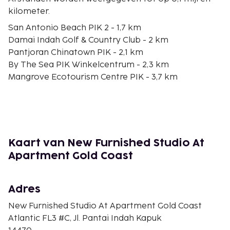
kilometer.
San Antonio Beach PIK 2 - 1,7 km
Damai Indah Golf & Country Club - 2 km
Pantjoran Chinatown PIK - 2,1 km
By The Sea PIK Winkelcentrum - 2,3 km
Mangrove Ecotourism Centre PIK - 3,7 km
White Sand Beach PIK 2 - 4,6 km
Winkelcentrum Emporium Pluit - 10,1 km
Puri Indah Mall - 11 km
Lippo Mall Puri - 11,7 km
Cengkareng golfclub - 11,9 km
Kaart van New Furnished Studio At
Bandara City Mall - 13,1 km
Apartment Gold Coast
Sunda Kelapa - 13,2 km
Bank Indonesia-museum - 13,3 km
Historisch Museum van Jakarta - 14,2 km
Adres
Taman Fatahillah - 14,2 km
New Furnished Studio At Apartment Gold Coast
De dichtstbijgelegen grootste luchthavens zijn:
Atlantic FL3 #C, Jl. Pantai Indah Kapuk
Jakarta (CGK-Soekarno-Hatta Intl.) - 16,3 km