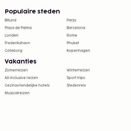
Populaire steden
Billund
Parijs
Playa de Palma
Barcelona
Londen
Rome
Frederikshavn
Phuket
Göteborg
Kopenhagen
Vakanties
Zomerreizen
Winterreizen
All-Inclusive reizen
Sport trips
Gezinsvriendelijke hotels
Stedenreis
Musicalreizen