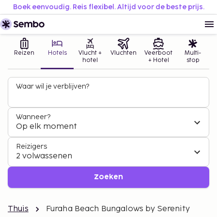
Boek eenvoudig. Reis flexibel. Altijd voor de beste prijs.
Reizen
Hotels
Vlucht +
Vluchten
Veerboot
Multi-
hotel
+ Hotel
stop
Waar wil je verblijven?
Wanneer?
Op elk moment
Reizigers
2 volwassenen
Zoeken
Thuis
Furaha Beach Bungalows by Serenity