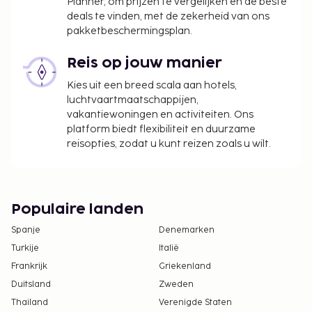
Planner, om prijzen te vergelijken en de beste
deals te vinden, met de zekerheid van ons
pakketbeschermingsplan.
Reis op jouw manier
Kies uit een breed scala aan hotels,
luchtvaartmaatschappijen,
vakantiewoningen en activiteiten. Ons
platform biedt flexibiliteit en duurzame
reisopties, zodat u kunt reizen zoals u wilt.
Populaire landen
Spanje
Denemarken
Turkije
Italië
Frankrijk
Griekenland
Duitsland
Zweden
Thailand
Verenigde Staten