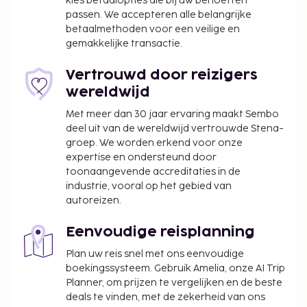
parkeerplekken voor motors. Profiteer van een
kies betaalopties die bij uw behoeften
passen. We accepteren alle belangrijke
buitenzwembad of maak gebruik van gratis wifi of
betaalmethoden voor een veilige en
conciërgeservices. Andere kenmerken van dit hotel
gemakkelijke transactie.
zijn een kapsalon en een bankethal. Bestel iets
lekkers in een van de vele eetgelegenheden van dit
Vertrouwd door reizigers
hotel, waaronder 2 restaurants en een
wereldwijd
koffiebar/café. Sluit je dag af met een drankje in
Met meer dan 30 jaar ervaring maakt Sembo
een bar/lounge. Dagelijks kun je tegen betaling
deel uit van de wereldwijd vertrouwde Stena-
genieten van een lekker à-la-carte-ontbijt, dat
groep. We worden erkend voor onze
geserveerd wordt van 06.30 uur tot 09.00 uur.
expertise en ondersteund door
Toeslag voor het à-la-carte-ontbijt: ca. VND
toonaangevende accreditaties in de
250000 voor volwassenen en ca. VND 250000
industrie, vooral op het gebied van
voor kinderen
autoreizen.
Toeslag voor luchthavenshuttle: VND 300000
per voertuig (enkele reis, passagierscapaciteit:
Eenvoudige reisplanning
3)
Plan uw reis snel met ons eenvoudige
boekingssysteem. Gebruik Amelia, onze AI Trip
Deze lijst is mogelijk niet volledig. Toeslagen en
Planner, om prijzen te vergelijken en de beste
borgsommen zijn mogelijk excl. btw en kunnen
deals te vinden, met de zekerheid van ons