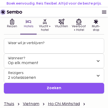
Boek eenvoudig. Reis flexibel. Altijd voor de beste prijs.
Reizen
Hotels
Vlucht +
Vluchten
Veerboot
Multi-
hotel
+ Hotel
stop
Waar wil je verblijven?
Wanneer?
Op elk moment
Reizigers
2 volwassenen
Zoeken
Thuis
Vietnam
Ho Chi Minhstad