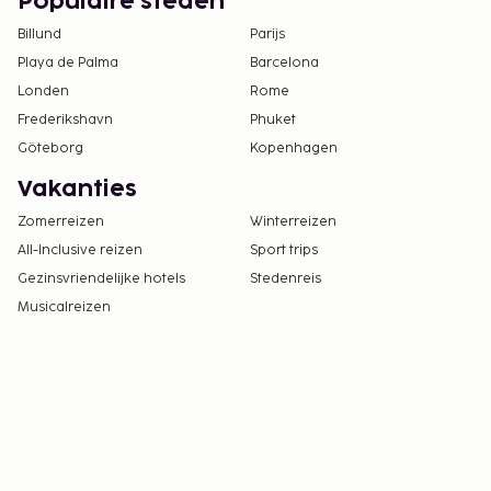
Populaire steden
Billund
Parijs
Playa de Palma
Barcelona
Londen
Rome
Frederikshavn
Phuket
Göteborg
Kopenhagen
Vakanties
Zomerreizen
Winterreizen
All-Inclusive reizen
Sport trips
Gezinsvriendelijke hotels
Stedenreis
Musicalreizen