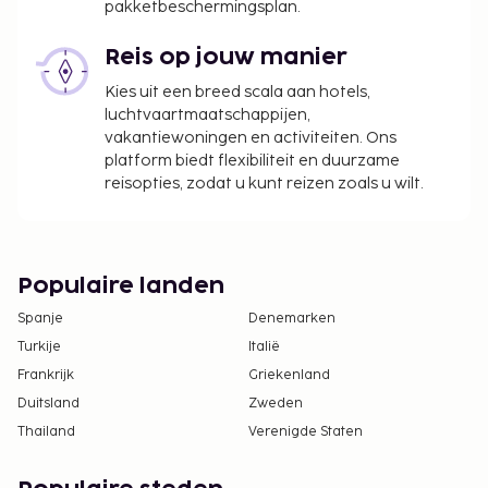
wijzigen.
pakketbeschermingsplan.
Het zwembad is toegankelijk van 06.00 uur tot
Reis op jouw manier
20.00 uur.
In deze accommodatie zijn huisdieren en
Kies uit een breed scala aan hotels,
assistentiedieren niet toegestaan.
luchtvaartmaatschappijen,
vakantiewoningen en activiteiten. Ons
platform biedt flexibiliteit en duurzame
reisopties, zodat u kunt reizen zoals u wilt.
Populaire landen
Spanje
Denemarken
Turkije
Italië
Frankrijk
Griekenland
Duitsland
Zweden
Thailand
Verenigde Staten