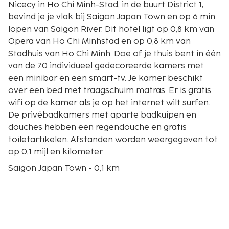
Nicecy in Ho Chi Minh-Stad, in de buurt District 1,
bevind je je vlak bij Saigon Japan Town en op 6 min.
lopen van Saigon River. Dit hotel ligt op 0,8 km van
Opera van Ho Chi Minhstad en op 0,8 km van
Stadhuis van Ho Chi Minh. Doe of je thuis bent in één
van de 70 individueel gedecoreerde kamers met
een minibar en een smart-tv. Je kamer beschikt
over een bed met traagschuim matras. Er is gratis
wifi op de kamer als je op het internet wilt surfen.
De privébadkamers met aparte badkuipen en
douches hebben een regendouche en gratis
toiletartikelen. Afstanden worden weergegeven tot
op 0,1 mijl en kilometer.
Saigon Japan Town - 0,1 km
Consulatenwijk - 0,2 km
Kinderziekenhuis 2 - 0,3 km
Saigon River - 0,5 km
Vincom Center - 0,6 km