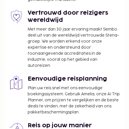
Dagelijks kun je tegen betaling genieten van een
lekker ontbijt voor onderweg, dat geserveerd wordt
Vertrouwd door reizigers
van 05.30 uur tot 11.00 uur.
wereldwijd
Toeslag voor het ontbijt voor onderweg: ca.
Met meer dan 30 jaar ervaring maakt Sembo
SEK 95 per persoon
deel uit van de wereldwijd vertrouwde Stena-
Toeslag voor huisdieren: SEK 300 per huisdier
groep. We worden erkend voor onze
(varieert op basis van verblijfsduur)
expertise en ondersteund door
Assistentiedieren zijn vrijgesteld van toeslagen
toonaangevende accreditaties in de
industrie, vooral op het gebied van
Deze lijst is mogelijk niet volledig. Toeslagen en
autoreizen.
borgsommen zijn mogelijk excl. btw en kunnen
wijzigen.
Eenvoudige reisplanning
Maximaal 2 kinderen t/m 7 jaar oud kunnen
Plan uw reis snel met ons eenvoudige
gratis verblijven wanneer zij in dezelfde kamer
boekingssysteem. Gebruik Amelia, onze AI Trip
als hun ouders of voogd slapen en het
Planner, om prijzen te vergelijken en de beste
aanwezige beddengoed gebruiken.
deals te vinden, met de zekerheid van ons
pakketbeschermingsplan.
Huisdieren zijn alleen in specifieke kamers
toegestaan. Ook andere huisdierbeperkingen
Reis op jouw manier
gelden (toeslagen zijn van toepassing, meer