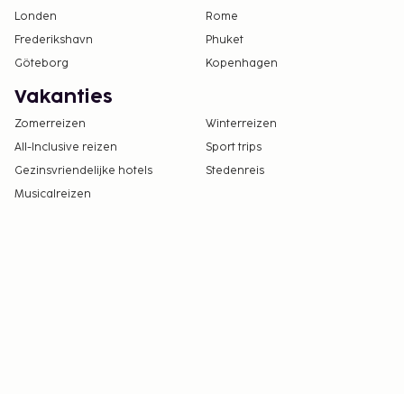
Londen
Rome
Frederikshavn
Phuket
Göteborg
Kopenhagen
Vakanties
Zomerreizen
Winterreizen
All-Inclusive reizen
Sport trips
Gezinsvriendelijke hotels
Stedenreis
Musicalreizen