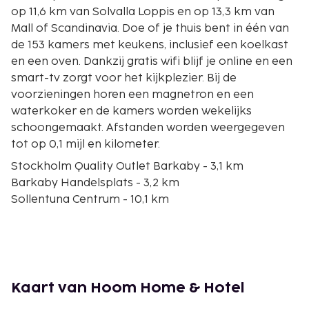
op 11,6 km van Solvalla Loppis en op 13,3 km van
Mall of Scandinavia. Doe of je thuis bent in één van
de 153 kamers met keukens, inclusief een koelkast
en een oven. Dankzij gratis wifi blijf je online en een
smart-tv zorgt voor het kijkplezier. Bij de
voorzieningen horen een magnetron en een
waterkoker en de kamers worden wekelijks
schoongemaakt. Afstanden worden weergegeven
tot op 0,1 mijl en kilometer.
Stockholm Quality Outlet Barkaby - 3,1 km
Barkaby Handelsplats - 3,2 km
Sollentuna Centrum - 10,1 km
Kista Galleria (winkelcentrum) - 10,5 km
Kistamässan Exhibition and Events Centre - 11 km
Solvalla Loppis - 11,6 km
Bromma Blocks - 12,8 km
Mall of Scandinavia - 13,3 km
Kaart van Hoom Home & Hotel
Strawberry Arena - 13,3 km