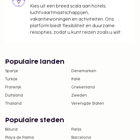
info vind je in de sectie Toeslagen). Je kunt na
Kies uit een breed scala aan hotels,
overleg met de accommodatie huisdieren
luchtvaartmaatschappijen,
vakantiewoningen en activiteiten. Ons
meenemen. De contactgegevens van de
platform biedt flexibiliteit en duurzame
accommodatie vind je in de
reisopties, zodat u kunt reizen zoals u wilt.
boekingsbevestiging.
De accommodatie wordt professioneel
schoongemaakt.
Contactloos uitchecken is mogelijk.
Populaire landen
Spanje
Denemarken
Turkije
Italië
Frankrijk
Griekenland
Duitsland
Zweden
Thailand
Verenigde Staten
Populaire steden
Billund
Parijs
Playa de Palma
Barcelona