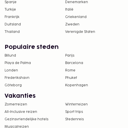
Spanje
Denemarken
Turkije
Italië
Frankrijk
Griekenland
Duitsland
Zweden
Thailand
Verenigde Staten
Populaire steden
Billund
Parijs
Playa de Palma
Barcelona
Londen
Rome
Frederikshavn
Phuket
Göteborg
Kopenhagen
Vakanties
Zomerreizen
Winterreizen
All-Inclusive reizen
Sport trips
Gezinsvriendelijke hotels
Stedenreis
Musicalreizen