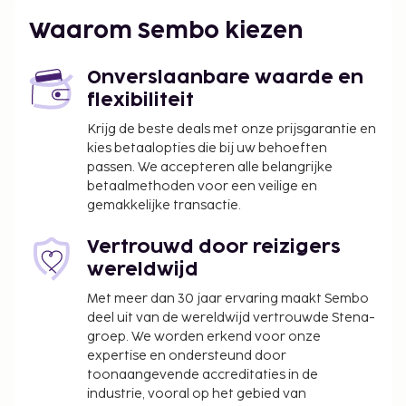
geldautomaat/bankservice, een lift en een
waterkoeler. Geniet van recreatieve voorzieningen
Waarom Sembo kiezen
zoals een buitenzwembad en een 24-uurs
fitnesscentrum.
Onverslaanbare waarde en
De volgende kosten dienen bij de accommodatie te
flexibiliteit
worden betaald. De kosten kunnen inclusief
Krijg de beste deals met onze prijsgarantie en
toepasselijke belastingen zijn:
kies betaalopties die bij uw behoeften
passen. We accepteren alle belangrijke
Schoonmaakkosten: IDR 165000.00 per
betaalmethoden voor een veilige en
accommodatie, per verblijf
gemakkelijke transactie.
Vóór het inchecken dien je een borgsom van
IDR 300000 te betalen.
Vertrouwd door reizigers
wereldwijd
We hebben alle kosten vermeld die de
accommodatie aan ons heeft doorgegeven.
Met meer dan 30 jaar ervaring maakt Sembo
deel uit van de wereldwijd vertrouwde Stena-
In deze accommodatie zijn huisdieren en
groep. We worden erkend voor onze
assistentiedieren niet toegestaan.
expertise en ondersteund door
toonaangevende accreditaties in de
industrie, vooral op het gebied van