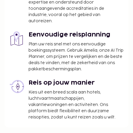
kinderen van jonger dan 18 jaar dienen bij het
expertise en ondersteund door
inchecken de geboorteakte en een
toonaangevende accreditaties in de
industrie, vooral op het gebied van
identiteitsbewijs met foto (bijvoorbeeld een
autoreizen.
paspoort) te overhandigen. Als er bij
internationale reizen naar Brazilië slechts één
Eenvoudige reisplanning
van de ouders met een kind reist, dan dient hij
of zij, naast de geboorteakte en een
Plan uw reis snel met ons eenvoudige
boekingssysteem. Gebruik Amelia, onze AI Trip
identiteitsbewijs met foto, een notarieel
Planner, om prijzen te vergelijken en de beste
bekrachtigde brief te overhandigen waarin
deals te vinden, met de zekerheid van ons
toestemming gegeven wordt door de andere
pakketbeschermingsplan.
ouder. Als de ouders of de wettelijke voogd niet
in staat of niet bereid zijn om deze
Reis op jouw manier
toestemming te presenteren, dan is er een
Kies uit een breed scala aan hotels,
juridische toestemming nodig. Mensen die met
luchtvaartmaatschappijen,
kinderen naar Brazilië reizen dienen voor
vakantiewoningen en activiteiten. Ons
vertrek met het Braziliaanse consulaat te
platform biedt flexibiliteit en duurzame
overleggen voor meer informatie.
reisopties, zodat u kunt reizen zoals u wilt.