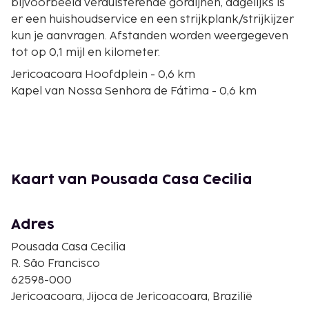
bijvoorbeeld verduisterende gordijnen, dagelijks is
er een huishoudservice en een strijkplank/strijkijzer
kun je aanvragen. Afstanden worden weergegeven
tot op 0,1 mijl en kilometer.
Jericoacoara Hoofdplein - 0,6 km
Kapel van Nossa Senhora de Fátima - 0,6 km
Praia de Jericoacoara - 0,6 km
Praia Malhada - 0,6 km
Duinen van Por do Sol - 0,7 km
Vuurtoren van Jericoacoara - 1,9 km
Furada-steen - 2,1 km
Kaart van Pousada Casa Cecilia
Frade-steen - 2,7 km
Praia de Mangue Seco - 3,3 km
Strand van Preá - 10,8 km
Adres
Lagoa do Paraiso - 20,5 km
Pousada Casa Cecilia
De dichtstbijgelegen grootste luchthavens zijn:
R. São Francisco
Jericoacoara (JJD) - 31,6 km
62598-000
Fortaleza (FOR-Pinto Martins Intl.) - 296,8 km
Jericoacoara, Jijoca de Jericoacoara, Brazilië