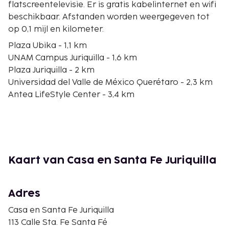
flatscreentelevisie. Er is gratis kabelinternet en wifi
beschikbaar. Afstanden worden weergegeven tot
op 0,1 mijl en kilometer.
Plaza Ubika - 1,1 km
UNAM Campus Juriquilla - 1,6 km
Plaza Juriquilla - 2 km
Universidad del Valle de México Querétaro - 2,3 km
Antea LifeStyle Center - 3,4 km
Uptown Center - 3,8 km
Bicentennial Park - 4,8 km
La Loma Sports Center Querétaro - 4,9 km
Winkelcentrum Urban Center Jurica - 6,9 km
Publiek Hondenpark - 8,6 km
Kaart van Casa en Santa Fe Juriquilla
Parque Canino Monte Mayor - 9,7 km
Templo de San Francisco - 10,7 km
Centro Cultureel Garambullo - 10,9 km
Adres
Cultureel Centrum Maestro Enrique Burgos
Casa en Santa Fe Juriquilla
Mondragón - 11,1 km
113 Calle Sta. Fe Santa Fé