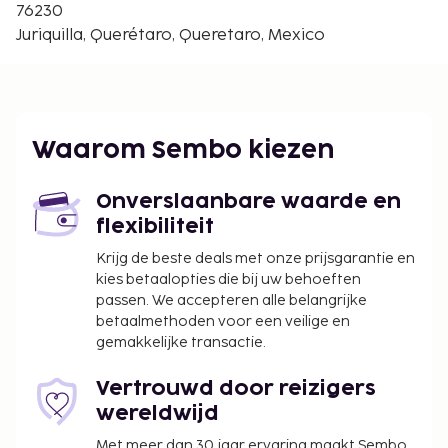
Universidad Tecnológica de Querétaro - 11,1 km
76230
De dichtsbijzijnde luchthaven is Internationale
Juriquilla, Querétaro, Queretaro, Mexico
luchthaven Querétaro (QRO), Querétaro, Mexico -
39,7 km
Ter plaatse heb je gratis parkeerplaatsen. Profiteer
zoveel mogelijk van recreatieve voorzieningen, met
Waarom Sembo kiezen
onder meer een buitenzwembad en
fitnessfaciliteiten. Andere kenmerken van dit
Onverslaanbare waarde en
vakantiehuis zijn gratis wifi en houtskoolbarbecues.
flexibiliteit
Krijg de beste deals met onze prijsgarantie en
kies betaalopties die bij uw behoeften
passen. We accepteren alle belangrijke
betaalmethoden voor een veilige en
gemakkelijke transactie.
Vertrouwd door reizigers
wereldwijd
Met meer dan 30 jaar ervaring maakt Sembo