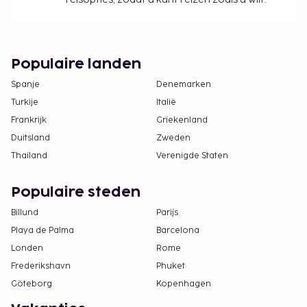
Populaire landen
Spanje
Denemarken
Turkije
Italië
Frankrijk
Griekenland
Duitsland
Zweden
Thailand
Verenigde Staten
Populaire steden
Billund
Parijs
Playa de Palma
Barcelona
Londen
Rome
Frederikshavn
Phuket
Göteborg
Kopenhagen