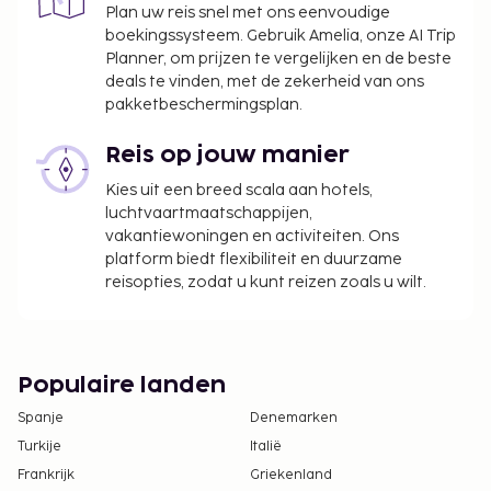
kortingen. Neem voor meer informatie contact
Plan uw reis snel met ons eenvoudige
boekingssysteem. Gebruik Amelia, onze AI Trip
op met de accommodatie via de
Planner, om prijzen te vergelijken en de beste
contactgegevens in de boekingsbevestiging.
deals te vinden, met de zekerheid van ons
De stad heft de volgende belasting: van 1
pakketbeschermingsplan.
november tot 31 maart betaal je EUR 0.50 per
accommodatie, per nacht.
Reis op jouw manier
De stad heft de volgende belasting: van 1 april
Kies uit een breed scala aan hotels,
tot 31 oktober betaal je EUR 2.00 per
luchtvaartmaatschappijen,
accommodatie, per nacht.
vakantiewoningen en activiteiten. Ons
platform biedt flexibiliteit en duurzame
We hebben alle kosten vermeld die de
reisopties, zodat u kunt reizen zoals u wilt.
accommodatie aan ons heeft doorgegeven.
Toeslag voor late check-in: EUR 50 wanneer je
incheckt na 20.00 uur
Populaire landen
Deze lijst is mogelijk niet volledig. Toeslagen en
Spanje
Denemarken
borgsommen zijn mogelijk excl. btw en kunnen
Turkije
Italië
wijzigen.
Frankrijk
Griekenland
Wegens de nationale wetgeving mogen