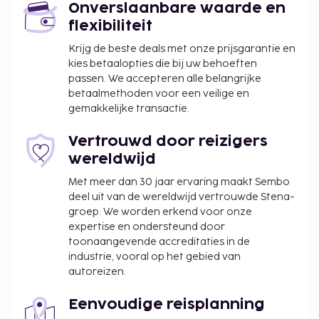
Onverslaanbare waarde en
62,4 km
flexibiliteit
Ermoupolis (JSY-Nationale luchthaven Syros Island)
- 52,3 km
Krijg de beste deals met onze prijsgarantie en
kies betaalopties die bij uw behoeften
De aanbevolen luchthaven voor deze villa is
passen. We accepteren alle belangrijke
Mykonos (JMK-Mykonos Island National).
betaalmethoden voor een veilige en
gemakkelijke transactie.
Ter plaatse heb je gratis parkeerplaatsen. Plezier
gegarandeerd dankzij een buitenzwembad of
Vertrouwd door reizigers
geniet van het uitzicht vanuit een terras.
wereldwijd
De volgende kosten dienen bij de accommodatie te
Met meer dan 30 jaar ervaring maakt Sembo
worden betaald. De kosten kunnen inclusief
deel uit van de wereldwijd vertrouwde Stena-
toepasselijke belastingen zijn:
groep. We worden erkend voor onze
Schadeborg: EUR 2000 per verblijf
expertise en ondersteund door
Er wordt een stadsbelasting door de stad geïnd
toonaangevende accreditaties in de
industrie, vooral op het gebied van
en bij de accommodatie in rekening gebracht.
autoreizen.
Deze belasting wordt per seizoen aangepast en
geldt mogelijk niet het hele jaar lang. Er gelden
Eenvoudige reisplanning
mogelijk ook andere uitzonderingen en