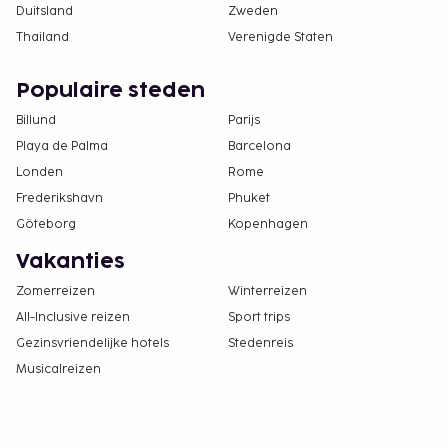
Duitsland
Zweden
contante betalingen bij deze accommodatie
Thailand
Verenigde Staten
het bedrag van EUR 500 niet overschrijden.
Neem voor meer informatie contact op met de
Populaire steden
accommodatie via de gegevens in de
boekingsbevestiging.
Billund
Parijs
Playa de Palma
Barcelona
Londen
Rome
Frederikshavn
Phuket
Göteborg
Kopenhagen
Vakanties
Zomerreizen
Winterreizen
All-Inclusive reizen
Sport trips
Gezinsvriendelijke hotels
Stedenreis
Musicalreizen