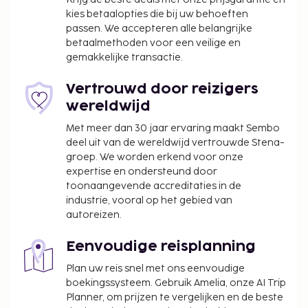
kies betaalopties die bij uw behoeften
businesscentrum, een stomerij/wasserijservice en
passen. We accepteren alle belangrijke
een 24-uurs receptie. Ter plaatse heb je gratis
betaalmethoden voor een veilige en
parkeerplaatsen. Verwen jezelf met massages
gemakkelijke transactie.
wanneer je de volledig uitgeruste spa bezoekt. Als je
op zoekt bent naar leuke activiteiten, dan vind je
Vertrouwd door reizigers
hier fitnessfaciliteiten en een seizoensgebonden
wereldwijd
buitenzwembad. Enkele voorzieningen van dit hotel
Met meer dan 30 jaar ervaring maakt Sembo
zijn gratis wifi, conciërgeservices en een kapsalon.
deel uit van de wereldwijd vertrouwde Stena-
Geniet van een maaltijd in het restaurant of blijf op
groep. We worden erkend voor onze
je kamer en profiteer in dit hotel van de
expertise en ondersteund door
roomservice (beperkte tijden). Sluit je dag af met
toonaangevende accreditaties in de
een drankje in een poolbar. Dagelijks kun je van
industrie, vooral op het gebied van
07.30 uur tot 11.00 uur genieten van een gratis
autoreizen.
ontbijtbuffet. De volgende voorzieningen zijn elk
jaar gesloten buiten het seizoen. Ze zijn gesloten
Eenvoudige reisplanning
van 5 januari tot 19 februari:
Plan uw reis snel met ons eenvoudige
De fitnessfaciliteiten
boekingssysteem. Gebruik Amelia, onze AI Trip
De spa
Planner, om prijzen te vergelijken en de beste