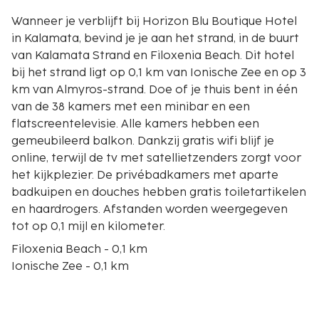
Wanneer je verblijft bij Horizon Blu Boutique Hotel
in Kalamata, bevind je je aan het strand, in de buurt
van Kalamata Strand en Filoxenia Beach. Dit hotel
bij het strand ligt op 0,1 km van Ionische Zee en op 3
km van Almyros-strand. Doe of je thuis bent in één
van de 38 kamers met een minibar en een
flatscreentelevisie. Alle kamers hebben een
gemeubileerd balkon. Dankzij gratis wifi blijf je
online, terwijl de tv met satellietzenders zorgt voor
het kijkplezier. De privébadkamers met aparte
badkuipen en douches hebben gratis toiletartikelen
en haardrogers. Afstanden worden weergegeven
tot op 0,1 mijl en kilometer.
Filoxenia Beach - 0,1 km
Ionische Zee - 0,1 km
Kalamata Strand - 0,1 km
Almyros-strand - 3 km
Stedelijk treinpark van Kalamata - 3,8 km