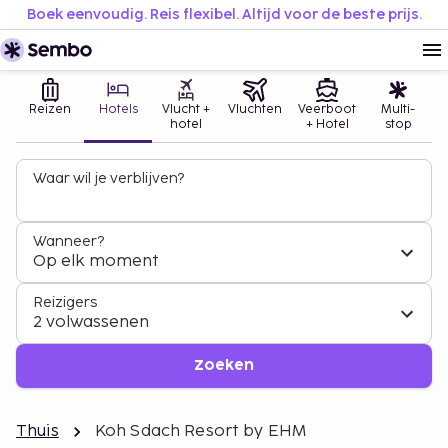
Boek eenvoudig. Reis flexibel. Altijd voor de beste prijs.
Reizen
Hotels
Vlucht +
Vluchten
Veerboot
Multi-
hotel
+ Hotel
stop
Waar wil je verblijven?
Wanneer?
Op elk moment
Reizigers
2 volwassenen
Zoeken
Thuis
Koh Sdach Resort by EHM