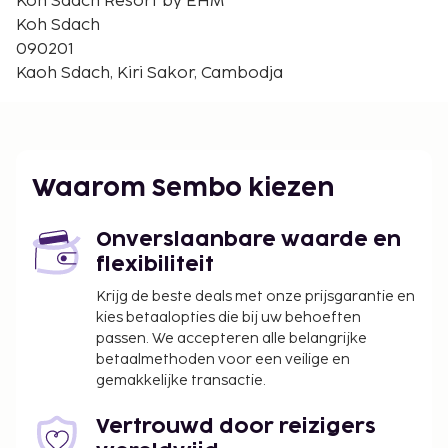
Koh Sdach Resort by EHM
betaling genieten van een lekker ontbijtbuffet, dat
Koh Sdach
geserveerd wordt van 06.30 uur tot 10.30
090201
uur. LOCALIZE
Kaoh Sdach, Kiri Sakor, Cambodja
Toeslag voor het ontbijtbuffet: ca. USD 12 voor
volwassenen en ca. USD 6 voor kinderen
Toeslag voor extra bed: USD 25.0 per nacht
Deze lijst is mogelijk niet volledig. Toeslagen en
Waarom Sembo kiezen
borgsommen zijn mogelijk excl. btw en kunnen
wijzigen.
Onverslaanbare waarde en
Deze accommodatie heet gasten van elke
flexibiliteit
seksuele geaardheid en genderidentiteit
Krijg de beste deals met onze prijsgarantie en
welkom (LGBTI+-vriendelijk).
kies betaalopties die bij uw behoeften
passen. We accepteren alle belangrijke
betaalmethoden voor een veilige en
gemakkelijke transactie.
Vertrouwd door reizigers