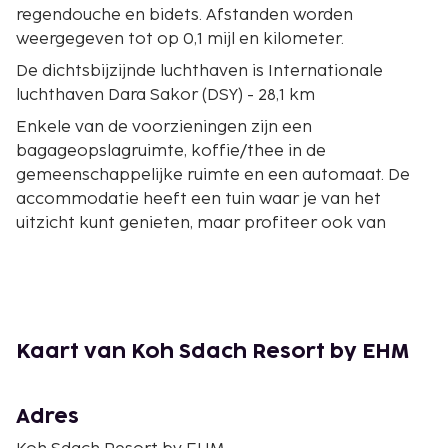
regendouche en bidets. Afstanden worden
weergegeven tot op 0,1 mijl en kilometer.
De dichtsbijzijnde luchthaven is Internationale
luchthaven Dara Sakor (DSY) - 28,1 km
Enkele van de voorzieningen zijn een
bagageopslagruimte, koffie/thee in de
gemeenschappelijke ruimte en een automaat. De
accommodatie heeft een tuin waar je van het
uitzicht kunt genieten, maar profiteer ook van
gratis wifi en conciërgeservices. Andere kenmerken
van dit resort zijn een picknickplaats,
houtskoolbarbecues en een automaat. Geniet van
een lekker diner in het restaurant of bestel een
snack in de koffiebar/het café. Ook biedt dit resort
Kaart van Koh Sdach Resort by EHM
roomservice (beperkte tijden) aan. Maak kennis
met andere gasten tijdens een gratis receptie,
dagelijks aangeboden. Sluit je dag af met een
Adres
drankje in een bar/lounge. Dagelijks kun je tegen