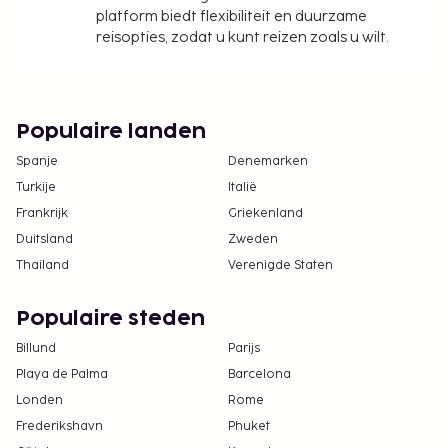
platform biedt flexibiliteit en duurzame
reisopties, zodat u kunt reizen zoals u wilt.
Populaire landen
Spanje
Denemarken
Turkije
Italië
Frankrijk
Griekenland
Duitsland
Zweden
Thailand
Verenigde Staten
Populaire steden
Billund
Parijs
Playa de Palma
Barcelona
Londen
Rome
Frederikshavn
Phuket