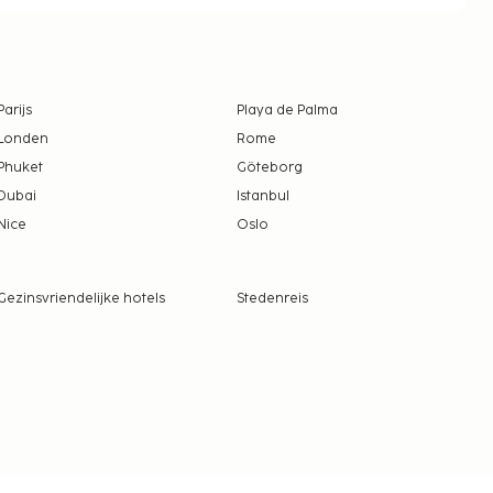
Parijs
Playa de Palma
Londen
Rome
Phuket
Göteborg
Dubai
Istanbul
Nice
Oslo
Gezinsvriendelijke hotels
Stedenreis