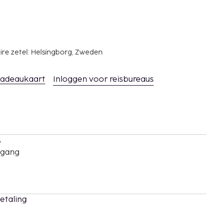
ire zetel: Helsingborg, Zweden
adeaukaart
Inloggen voor reisbureaus
s
oegang