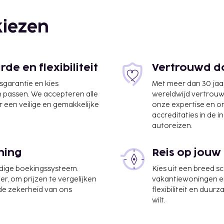
iezen
e en flexibiliteit
Vertrouwd do
jsgarantie en kies
Met meer dan 30 jaa
n passen. We accepteren alle
wereldwijd vertrou
 een veilige en gemakkelijke
onze expertise en 
accreditaties in de i
autoreizen.
ning
Reis op jouw
udige boekingssysteem.
Kies uit een breed s
er, om prijzen te vergelijken
vakantiewoningen en 
 de zekerheid van ons
flexibiliteit en duur
wilt.