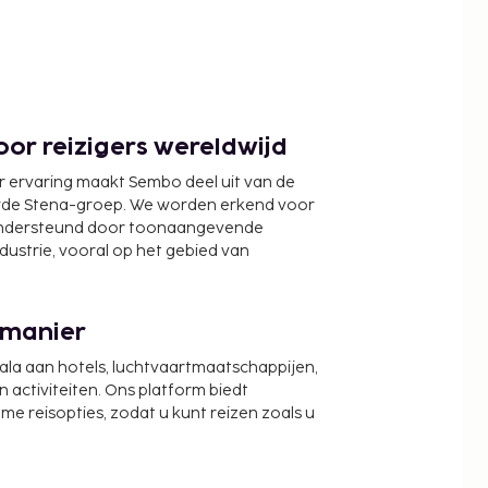
or reizigers wereldwijd
r ervaring maakt Sembo deel uit van de
wde Stena-groep. We worden erkend voor
ondersteund door toonaangevende
ndustrie, vooral op het gebied van
 manier
cala aan hotels, luchtvaartmaatschappijen,
activiteiten. Ons platform biedt
zame reisopties, zodat u kunt reizen zoals u