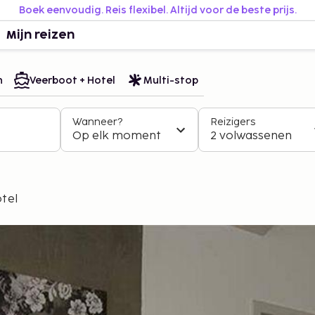
Boek eenvoudig. Reis flexibel. Altijd voor de beste prijs.
Mijn reizen
n
Veerboot + Hotel
Multi-stop
Wanneer?
Reizigers
Op elk moment
2 volwassenen
tel