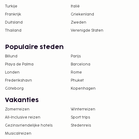
Aangrenzende kamers kunnen aangevraagd
Turkije
Italië
worden, afhankelijk van beschikbaarheid.
Frankrijk
Griekenland
Informeer rechtstreeks bij de accommodatie
Duitsland
Zweden
via de contactgegevens in de
Thailand
Verenigde Staten
boekingsbevestiging.
In deze accommodatie zijn huisdieren en
Populaire steden
assistentiedieren niet toegestaan.
Billund
Parijs
Playa de Palma
Barcelona
Londen
Rome
Frederikshavn
Phuket
Göteborg
Kopenhagen
Vakanties
Zomerreizen
Winterreizen
All-Inclusive reizen
Sport trips
Gezinsvriendelijke hotels
Stedenreis
Musicalreizen