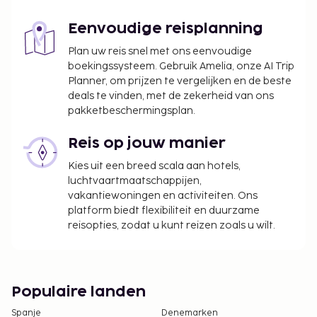
wijzigen elk jaar). Op die dag kan er niet ingecheckt
of uitgecheckt worden. Ngurah Rai-luchthaven
Eenvoudige reisplanning
(Internationale luchthaven van Bali) is op de Dag
van de Stilte ook gesloten.
Plan uw reis snel met ons eenvoudige
boekingssysteem. Gebruik Amelia, onze AI Trip
Ontbijttoeslag voor het ontbijt met lokale
Planner, om prijzen te vergelijken en de beste
gerechten: ca. IDR 75000–100000 voor
deals te vinden, met de zekerheid van ons
volwassenen en ca. IDR 50000–75000 voor
pakketbeschermingsplan.
kinderen
Toeslag voor babybed: IDR 150000.0 per nacht
Reis op jouw manier
Toeslag voor extra bed: IDR 450000.0 per nacht
Kies uit een breed scala aan hotels,
Deze lijst is mogelijk niet volledig. Toeslagen en
luchtvaartmaatschappijen,
vakantiewoningen en activiteiten. Ons
borgsommen zijn mogelijk excl. btw en kunnen
platform biedt flexibiliteit en duurzame
wijzigen.
reisopties, zodat u kunt reizen zoals u wilt.
Je dient vooraf te reserveren voor
massagebehandelingen. Reserveringen kun je
voor je aankomt maken als je contact opneemt
met deze villa via de gegevens in de
Populaire landen
boekingsbevestiging.
Spanje
Denemarken