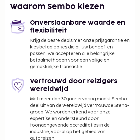
De dichtsbijzijnde luchthaven is Denpasar (DPS-
Waarom Sembo kiezen
Ngurah Rai Intl.) - 48 km
Enkele van de voorzieningen zijn een
Onverslaanbare waarde en
stomerij/wasserijservice, een wasserij en een
flexibiliteit
waterkoeler. Ter plaatse heb je gratis
Krijg de beste deals met onze prijsgarantie en
parkeerplaatsen. Geniet van recreatieve
kies betaalopties die bij uw behoeften
voorzieningen zoals een buitenzwembad en
passen. We accepteren alle belangrijke
fietsenverhuur. Andere kenmerken van deze villa
betaalmethoden voor een veilige en
zijn gratis wifi, hulp bij uitstapjes/tickets en
gemakkelijke transactie.
fietsenstalling. Profiteer in deze villa van de
roomservice (beperkte tijden). Dagelijks kun je
Vertrouwd door reizigers
tegen betaling genieten van een lekker ontbijt met
wereldwijd
lokale gerechten, dat geserveerd wordt van 07.00
Met meer dan 30 jaar ervaring maakt Sembo
uur tot 11.00 uur. In overeenstemming met de lokale
deel uit van de wereldwijd vertrouwde Stena-
wetgeving mogen alle bezoekers tijdens de Dag van
groep. We worden erkend voor onze
de Stilte (Nyepi) gedurende 24 uur (vanaf 06.00 uur)
expertise en ondersteund door
de accommodatie niet verlaten. De Dag van de
toonaangevende accreditaties in de
industrie, vooral op het gebied van
Stilte valt normaal in maart of april (datums
autoreizen.