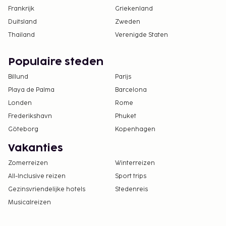
Frankrijk
Griekenland
Duitsland
Zweden
Thailand
Verenigde Staten
Populaire steden
Billund
Parijs
Playa de Palma
Barcelona
Londen
Rome
Frederikshavn
Phuket
Göteborg
Kopenhagen
Vakanties
Zomerreizen
Winterreizen
All-Inclusive reizen
Sport trips
Gezinsvriendelijke hotels
Stedenreis
Musicalreizen