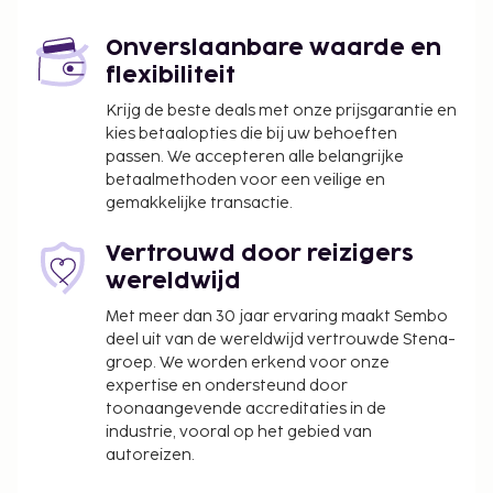
businesscentrum, een 24-uurs receptie en een
bagageopslagruimte. Ter plaatse heb je gratis
Onverslaanbare waarde en
parkeerplaatsen. Loop vooral de vele recreatieve
flexibiliteit
voorzieningen zoals een stoombad,
fitnessfaciliteiten en een seizoensgebonden
Krijg de beste deals met onze prijsgarantie en
kies betaalopties die bij uw behoeften
buitenzwembad niet mis. Geniet van een maaltijd in
passen. We accepteren alle belangrijke
het restaurant of bestel een snack in de
betaalmethoden voor een veilige en
koffiebar/het café van dit hotel. Dagelijks kun je van
gemakkelijke transactie.
07.00 uur tot 10.00 uur genieten van een gratis à-la-
carte-ontbijt.
Vertrouwd door reizigers
De volgende kosten dienen bij de accommodatie te
wereldwijd
worden betaald. De kosten kunnen inclusief
Met meer dan 30 jaar ervaring maakt Sembo
toepasselijke belastingen zijn:
deel uit van de wereldwijd vertrouwde Stena-
groep. We worden erkend voor onze
De stad heft de volgende belasting: USD 5.14 per
expertise en ondersteund door
persoon, per nacht. Deze belasting is niet van
toonaangevende accreditaties in de
toepassing op kinderen die jonger zijn dan 16
industrie, vooral op het gebied van
jaar.
autoreizen.
We hebben alle kosten vermeld die de