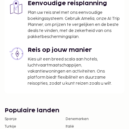
Eenvoudige reisplanning
accommodatie aan ons heeft doorgegeven.
Plan uw reis snel met ons eenvoudige
Als je een visum nodig hebt, neem dan voor hulp
boekingssysteem. Gebruik Amelia, onze AI Trip
contact op met de accommodatie. De
Planner, om prijzen te vergelijken en de beste
contactgegevens vind je in de
deals te vinden, met de zekerheid van ons
boekingsbevestiging. Voor hulp bij visa kan een
pakketbeschermingsplan.
accommodatie kosten in rekening brengen,
zelfs wanneer je de boeking nadien annuleert.
Reis op jouw manier
Alle regelingen, inclusief toepasselijke kosten,
Kies uit een breed scala aan hotels,
worden rechtstreeks tussen de gasten en de
luchtvaartmaatschappijen,
accommodatie afgehandeld.
vakantiewoningen en activiteiten. Ons
Houd er rekening mee dat enige betalingen aan
platform biedt flexibiliteit en duurzame
reisopties, zodat u kunt reizen zoals u wilt.
het hotel (contant of via een andere
betaalmethode) ofwel in Amerikaanse dollars,
of in euro's dienen te worden voldaan. Dit hangt
af van welke valuta bij de accommodatie
Populaire landen
geaccepteerd wordt.
Het seizoensgebonden zwembad is geopend
Spanje
Denemarken
van 15 april t/m 30 september.
Turkije
Italië