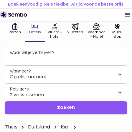
Boek eenvoudig. Reis flexibel. Altijd voor de beste prijs.
Reizen
Hotels
Vlucht +
Vluchten
Veerboot
Multi-
hotel
+ Hotel
stop
Waar wil je verblijven?
Wanneer?
Op elk moment
Reizigers
2 volwassenen
Zoeken
Thuis
Duitsland
Kiel