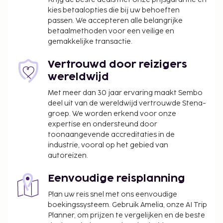
kies betaalopties die bij uw behoeften
evenementfaciliteiten in dit hotel. Gasten kunnen
passen. We accepteren alle belangrijke
tegen betaling gebruikmaken van een
betaalmethoden voor een veilige en
shuttleservice van/naar de luchthaven (24 uur per
gemakkelijke transactie.
dag beschikbaar) en vervoer van/naar de
cruiseterminal. Verwen jezelf met massages,
Vertrouwd door reizigers
lichaamsbehandelingen en gezichtsbehandelingen
wereldwijd
wanneer je de spa bezoekt. Als je op zoek bent
Met meer dan 30 jaar ervaring maakt Sembo
naar activiteiten, dan vind je een binnenzwembad,
deel uit van de wereldwijd vertrouwde Stena-
een sauna en fietsenverhuur vast wel leuk. Enkele
groep. We worden erkend voor onze
voorzieningen van dit hotel zijn gratis wifi,
expertise en ondersteund door
conciërgeservices en cadeauwinkels/kiosken.
toonaangevende accreditaties in de
Geniet van regionale gerechten bij Fischers Fritz
industrie, vooral op het gebied van
Restaurant, een restaurant met uitzicht op de tuin,
autoreizen.
of blijf lekker op je kamer en profiteer van de
roomservice (beperkte tijden). Sluit je dag af met
Eenvoudige reisplanning
een drankje in een bar/lounge. Op werkdagen wordt
Plan uw reis snel met ons eenvoudige
er tegen betaling een ontbijtbuffet geserveerd van
boekingssysteem. Gebruik Amelia, onze AI Trip
06.30 uur tot 10.00 uur en in het weekend is dit
Planner, om prijzen te vergelijken en de beste