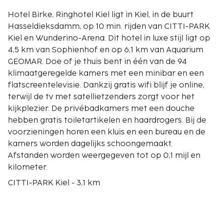
Hotel Birke, Ringhotel Kiel ligt in Kiel, in de buurt
Hasseldieksdamm, op 10 min. rijden van CITTI-PARK
Kiel en Wunderino-Arena. Dit hotel in luxe stijl ligt op
4,5 km van Sophienhof en op 6,1 km van Aquarium
GEOMAR. Doe of je thuis bent in één van de 94
klimaatgeregelde kamers met een minibar en een
flatscreentelevisie. Dankzij gratis wifi blijf je online,
terwijl de tv met satellietzenders zorgt voor het
kijkplezier. De privébadkamers met een douche
hebben gratis toiletartikelen en haardrogers. Bij de
voorzieningen horen een kluis en een bureau en de
kamers worden dagelijks schoongemaakt.
Afstanden worden weergegeven tot op 0,1 mijl en
kilometer.
CITTI-PARK Kiel - 3,1 km
Westensee Natuurpark - 3,8 km
Wunderino-Arena - 4,2 km
Katholische Pfarramt St. Nikolaus - 4,2 km