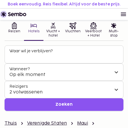
Boek eenvoudig. Reis flexibel. Altijd voor de beste prijs.
Reizen
Hotels
Vlucht +
Vluchten
Veerboot
Multi-
hotel
+ Hotel
stop
Waar wil je verblijven?
Wanneer?
Op elk moment
Reizigers
2 volwassenen
Zoeken
Thuis
Verenigde Staten
Maui