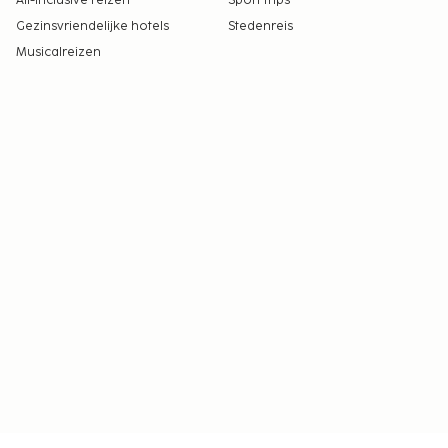
All-Inclusive reizen
Sport trips
Gezinsvriendelijke hotels
Stedenreis
Musicalreizen