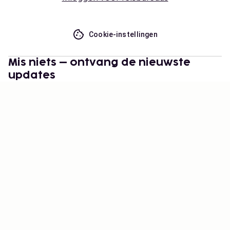
Cookie-instellingen
Mis niets – ontvang de nieuwste
updates
Blijf op de hoogte! Ontvang reisinspiratie, handige
tips en toegang tot exclusieve aanbiedingen.
Abonneren
©
2026
Stena Line Travel Group AB