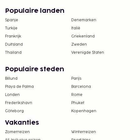
Populaire landen
Spanje
Denemarken
Turkije
Italië
Frankrijk
Griekenland
Duitsland
Zweden
Thailand
Verenigde Staten
Populaire steden
Billund
Parijs
Playa de Palma
Barcelona
Londen
Rome
Frederikshavn
Phuket
Göteborg
Kopenhagen
Vakanties
Zomerreizen
Winterreizen