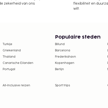
um and 0.6 mi (0.9 km)
 de zekerheid van ons
flexibiliteit en duur
ee)
wilt.
Populaire steden
Turkije
Billund
Griekenland
Barcelona
Thailand
Frederikshavn
Canarische Eilanden
Kopenhagen
Portugal
Berlijn
All-Inclusive reizen
Sport trips