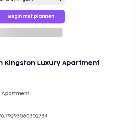
Begin met plannen
th Kingston Luxury Apartment
y Apartment
-76.79293060302734