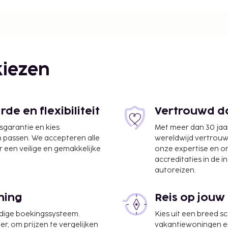
rigerators/freezers and
 patios. Wired and
0-inch flat-screen
rtainment. Conveniences
cribs/infant beds
iezen
0.1 mile and kilometer.
 km / 0.5 mi Peter Tosh
0.7 mi Pantry Playhouse -
rew Parish Church - 1.4
e en flexibiliteit
Vertrouwd do
rade - 2 km / 1.3 mi
jsgarantie en kies
Met meer dan 30 jaa
.3 mi National Heroes
n passen. We accepteren alle
wereldwijd vertrou
 2.1 km / 1.3 mi Bob
 een veilige en gemakkelijke
onze expertise en 
 - 2.2 km / 1.4 mi The
accreditaties in de i
N) - 19.7 km / 12.2 mi
autoreizen.
i The preferred airport
 Manley Intl. Airport
ning
Reis op jouw
t places you in the heart
udige boekingssysteem.
Kies uit een breed s
Plaza and Devon House.
er, om prijzen te vergelijken
vakantiewoningen en 