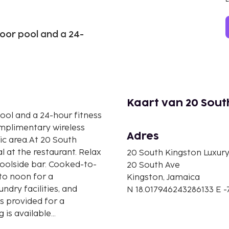
door pool and a 24-
Kaart van 20 Sou
ool and a 24-hour fitness
complimentary wireless
Adres
ic area.At 20 South
 at the restaurant. Relax
20 South Kingston Luxur
poolside bar. Cooked-to-
20 South Ave
to noon for a
Kingston, Jamaica
ndry facilities, and
N 18.017946243286133 E 
is provided for a
g is available
ividually decorated