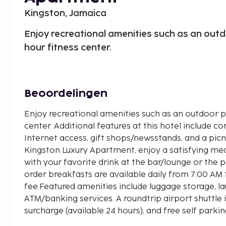
Kingston, Jamaica
Enjoy recreational amenities such as an out
hour fitness center.
Beoordelingen
Enjoy recreational amenities such as an outdoor p
center. Additional features at this hotel include 
Internet access, gift shops/newsstands, and a picn
Kingston Luxury Apartment, enjoy a satisfying meal
with your favorite drink at the bar/lounge or the 
order breakfasts are available daily from 7:00 AM 
fee.Featured amenities include luggage storage, lau
ATM/banking services. A roundtrip airport shuttle 
surcharge (available 24 hours), and free self parkin
onsite.Make yourself at home in one of the 50 ind