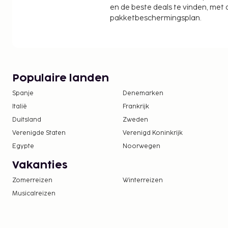
This hotel is 1.3 mi (2.1 km) from Bob Marley Muse
en de beste deals te vinden, met
from Peter Tosh Museum.In Kingston (Half Way Tr
pakketbeschermingsplan.
Populaire landen
Spanje
Denemarken
Italië
Frankrijk
Duitsland
Zweden
Verenigde Staten
Verenigd Koninkrijk
Egypte
Noorwegen
Vakanties
Zomerreizen
Winterreizen
Musicalreizen