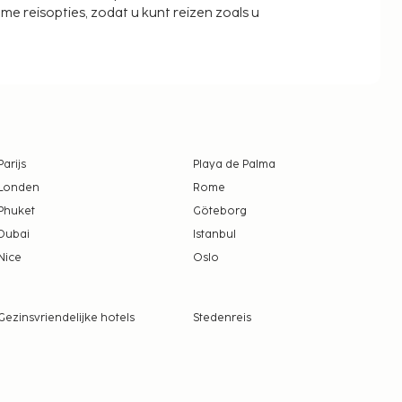
zame reisopties, zodat u kunt reizen zoals u
Parijs
Playa de Palma
Londen
Rome
Phuket
Göteborg
Dubai
Istanbul
Nice
Oslo
Gezinsvriendelijke hotels
Stedenreis