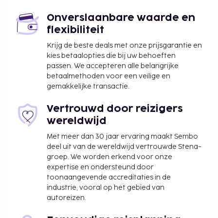
Enkele van de voorzieningen zijn een
Onverslaanbare waarde en
businesscentrum, een snelle incheckservice en een
flexibiliteit
stomerij/wasserijservice. Een conferentiecentrum
Krijg de beste deals met onze prijsgarantie en
en vergaderruimtes zijn enkele van de
kies betaalopties die bij uw behoeften
evenementfaciliteiten in dit hotel. Je kunt tegen
passen. We accepteren alle belangrijke
betaling gebruikmaken van een shuttleservice
betaalmethoden voor een veilige en
van/naar de luchthaven en ter plaatse heb je gratis
gemakkelijke transactie.
parkeerplaatsen aangeboden. Ontspan met
massages, lichaamsbehandelingen en
Vertrouwd door reizigers
gezichtsbehandelingen wanneer je de volledig
wereldwijd
uitgeruste spa bezoekt. Werk aan je kleurtje op het
Met meer dan 30 jaar ervaring maakt Sembo
privéstrand of geniet van andere recreatieve
deel uit van de wereldwijd vertrouwde Stena-
voorzieningen zoals een buitenzwembad en een
groep. We worden erkend voor onze
binnenzwembad. Andere kenmerken van dit hotel
expertise en ondersteund door
zijn gratis wifi, conciërgeservices en een kapsalon.
toonaangevende accreditaties in de
industrie, vooral op het gebied van
Ga iets eten bij Amvrosia Main Restaurant, een van
autoreizen.
de 3 restaurants van dit hotel, of blijf lekker binnen
en profiteer van de roomservice (beperkte tijden).