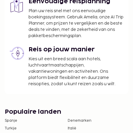
Eenvoudige reisplanning
Sluit je dag af met een drankje in een bar/lounge,
een strandbar of een poolbar. Dagelijks kun je
Plan uw reis snel met ons eenvoudige
boekingssysteem. Gebruik Amelia, onze AI Trip
tegen betaling genieten van een lekker
Planner, om prijzen te vergelijken en de beste
ontbijtbuffet, dat geserveerd wordt van 07.30 uur
deals te vinden, met de zekerheid van ons
tot 10.30 uur. De volgende voorzieningen zijn in
pakketbeschermingsplan.
november, december, januari, februari en maart
gesloten:
Reis op jouw manier
De bar/lounge
Kies uit een breed scala aan hotels,
Het strand
luchtvaartmaatschappijen,
Het businesscentrum
vakantiewoningen en activiteiten. Ons
Één of meerdere eetgelegenheden
platform biedt flexibiliteit en duurzame
De fitnessfaciliteiten
reisopties, zodat u kunt reizen zoals u wilt.
De wasserette
De vergaderruimtes
De sauna
De spa
Populaire landen
Het zwembad
Spanje
Denemarken
Turkije
Italië
De volgende kosten dienen bij de accommodatie te