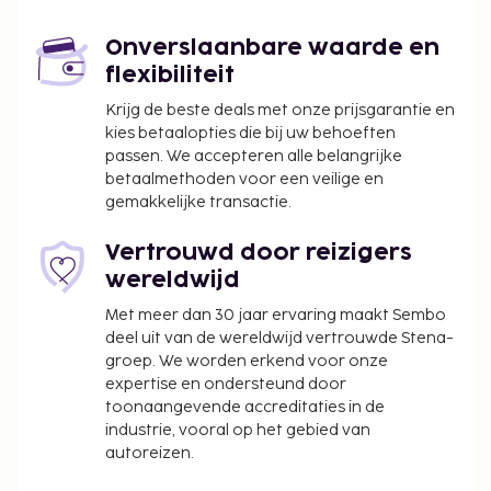
profiteer ook van gratis wifi en conciërgeservices.
Stil je honger in een van de 2 restaurants van dit
Onverslaanbare waarde en
hotel. Maak kennis met andere gasten tijdens een
flexibiliteit
gratis receptie, dagelijks aangeboden. Dagelijks kun
Krijg de beste deals met onze prijsgarantie en
je van 07.30 uur tot 10.00 uur genieten van een
kies betaalopties die bij uw behoeften
gratis ontbijtbuffet.
passen. We accepteren alle belangrijke
Gasten kunnen een mobiel apparaat gebruiken
betaalmethoden voor een veilige en
gemakkelijke transactie.
voor toegang tot de kamer.
Vertrouwd door reizigers
wereldwijd
Met meer dan 30 jaar ervaring maakt Sembo
deel uit van de wereldwijd vertrouwde Stena-
groep. We worden erkend voor onze
expertise en ondersteund door
toonaangevende accreditaties in de
industrie, vooral op het gebied van
autoreizen.