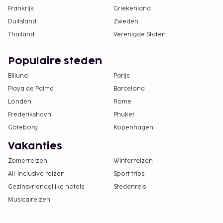
Frankrijk
Griekenland
Duitsland
Zweden
Thailand
Verenigde Staten
Populaire steden
Billund
Parijs
Playa de Palma
Barcelona
Londen
Rome
Frederikshavn
Phuket
Göteborg
Kopenhagen
Vakanties
Zomerreizen
Winterreizen
All-Inclusive reizen
Sport trips
Gezinsvriendelijke hotels
Stedenreis
Musicalreizen