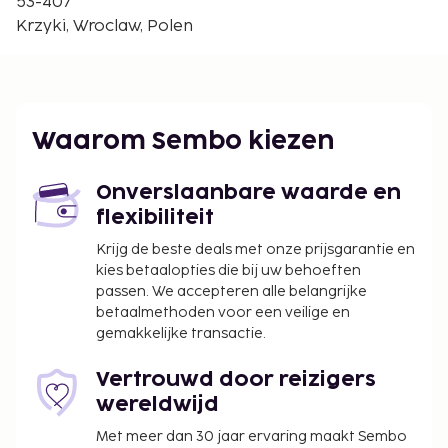
53-407
Opera van Wrocław - 2,6 km
Krzyki, Wroclaw, Polen
Poppentheater van Wroclaw - 2,6 km
De dichtsbijzijnde luchthaven is Wroclaw (WRO-
Copernicus) - 10,5 km
Enkele van de voorzieningen zijn gratis
Waarom Sembo kiezen
kabelinternet, een snelle incheckservice en een
snelle uitcheckservice. Dit hostel biedt aparte
Onverslaanbare waarde en
rookruimtes.
flexibiliteit
Toeslag voor huisdieren: PLN 30 per huisdier,
per verblijf
Krijg de beste deals met onze prijsgarantie en
kies betaalopties die bij uw behoeften
Assistentiedieren zijn vrijgesteld van toeslagen
passen. We accepteren alle belangrijke
Toeslag voor extra bed: PLN 60.0 per dag
betaalmethoden voor een veilige en
Toeslag voor handdoeken: PLN 6 per persoon,
gemakkelijke transactie.
per verblijf (je mag ook je eigen handdoeken
meenemen)
Vertrouwd door reizigers
wereldwijd
Deze lijst is mogelijk niet volledig. Toeslagen en
borgsommen zijn mogelijk excl. btw en kunnen
Met meer dan 30 jaar ervaring maakt Sembo