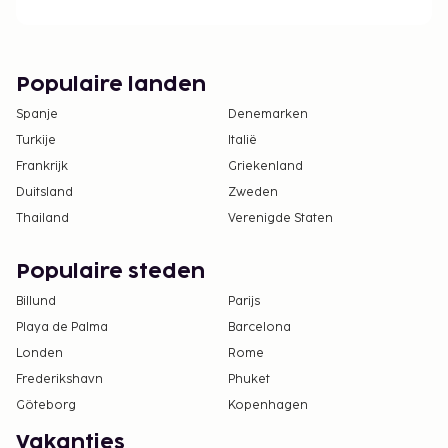
Populaire landen
Spanje
Denemarken
Turkije
Italië
Frankrijk
Griekenland
Duitsland
Zweden
Thailand
Verenigde Staten
Populaire steden
Billund
Parijs
Playa de Palma
Barcelona
Londen
Rome
Frederikshavn
Phuket
Göteborg
Kopenhagen
Vakanties