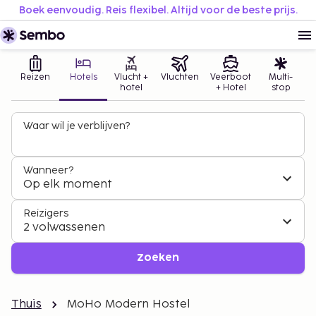
Boek eenvoudig. Reis flexibel. Altijd voor de beste prijs.
Reizen
Hotels
Vlucht +
Vluchten
Veerboot
Multi-
hotel
+ Hotel
stop
Waar wil je verblijven?
Wanneer?
Op elk moment
Reizigers
2 volwassenen
Zoeken
Thuis
MoHo Modern Hostel