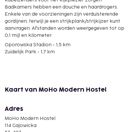
kabelzenders voor het kijkplezier zorgen.
Badkamers hebben een douche en haardrogers.
Enkele van de voorzieningen zijn verduisterende
gordijnen, terwijl je een strijkplank/strijkijzer kunt
aanvragen. Afstanden worden weergegeven tot op
0,1 mijl en kilometer.
Oporowska Stadion - 1,5 km
Zuidelijk Park - 1,7 km
Old Jewish Cemetery - 1,8 km
Pools Theater in Wrocław - 1,9 km
Filharmonie van Wrocław - 1,9 km
Aquapark Wrocław - 1,9 km
Passage - 2,1 km
Kaart van MoHo Modern Hostel
Capitol Muziektheater - 2,2 km
Renoma Warenhuis - 2,4 km
Nationaal muziekforum - 2,5 km
Adres
Dzielnica Czterech Świątyń - 2,5 km
MoHo Modern Hostel
Kerk van Corpus Christi - 2,5 km
114 Gajowicka
Kathedraal van Sint-Jan de Doper - 2,5 km