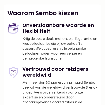
Enkele van de voorzieningen zijn een snelle
incheckservice en een snelle uitcheckservice.
Waarom Sembo kiezen
Toeslag voor huisdieren: PLN 250 per huisdier,
per verblijf
Onverslaanbare waarde en
Assistentiedieren zijn vrijgesteld van toeslagen
flexibiliteit
Deze lijst is mogelijk niet volledig. Toeslagen en
Krijg de beste deals met onze prijsgarantie en
borgsommen zijn mogelijk excl. btw en kunnen
kies betaalopties die bij uw behoeften
wijzigen.
passen. We accepteren alle belangrijke
betaalmethoden voor een veilige en
gemakkelijke transactie.
Vertrouwd door reizigers
wereldwijd
Met meer dan 30 jaar ervaring maakt Sembo
deel uit van de wereldwijd vertrouwde Stena-
groep. We worden erkend voor onze
expertise en ondersteund door
toonaangevende accreditaties in de