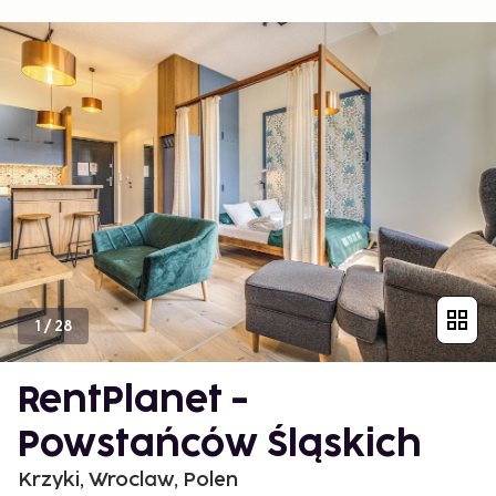
1
/
28
RentPlanet -
Powstańców Śląskich
Krzyki, Wroclaw, Polen