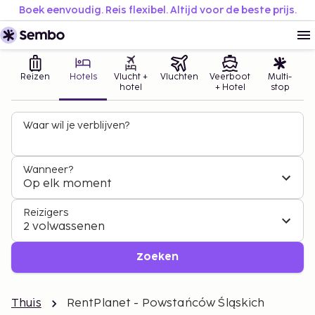
Boek eenvoudig. Reis flexibel. Altijd voor de beste prijs.
Reizen
Hotels
Vlucht +
Vluchten
Veerboot
Multi-
hotel
+ Hotel
stop
Waar wil je verblijven?
Wanneer?
Op elk moment
Reizigers
2 volwassenen
Zoeken
Thuis
RentPlanet - Powstańców Śląskich