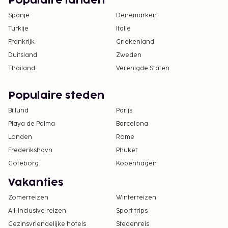
Populaire landen
Spanje
Denemarken
Turkije
Italië
Frankrijk
Griekenland
Duitsland
Zweden
Thailand
Verenigde Staten
Populaire steden
Billund
Parijs
Playa de Palma
Barcelona
Londen
Rome
Frederikshavn
Phuket
Göteborg
Kopenhagen
Vakanties
Zomerreizen
Winterreizen
All-Inclusive reizen
Sport trips
Gezinsvriendelijke hotels
Stedenreis